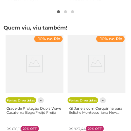
Quem viu, viu também!
10% no Pix
10% no Pix
Férias Divertidas
Férias Divertidas
Grade de Proteção Dupla Wave
Kit Janela com Cerquinha para
Casatema Bege/Freijó Freijó
Beliche Montessoriana New
Garden Casatema
Branco/Marrom Branco/Natural
R$
618
,
11
29%
OFF
R$
923
,
44
29%
OFF