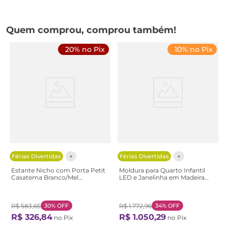
Quem comprou, comprou também!
20% no Pix
10% no Pix
Férias Divertidas
Férias Divertidas
Estante Nicho com Porta Petit
Moldura para Quarto Infantil
Casatema Branco/Mel
LED e Janelinha em Madeira
Branco/Mel
Maciça New Garden Casatema
Branco/Marrom Natural/Branco
R$
583
,
65
30%
OFF
R$
1
.
772
,
96
34%
OFF
R$
326
,
84
R$
1
.
050
,
29
no Pix
no Pix
Ou
8
X de
R$
51
,
06
Ou
12
X de
R$
97
,
24