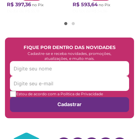
R$
397
,
36
R$
593
,
64
no Pix
no Pix
Ou
8
X de
R$
55
,
18
Ou
12
X de
R$
54
,
96
FIQUE POR DENTRO DAS NOVIDADES
Cadastre-se e receba novidades, promoções,
atualizações, e muito mais.
Estou de acordo com a Política de Privacidade
Cadastrar