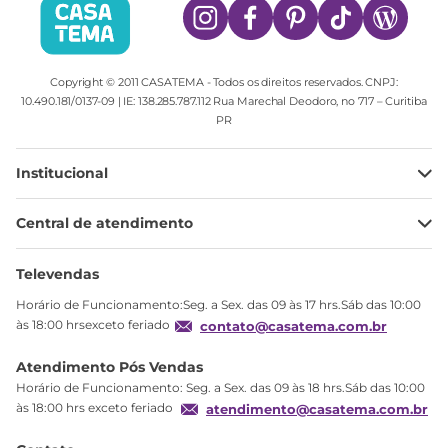
Copyright © 2011 CASATEMA - Todos os direitos reservados. CNPJ:
10.490.181/0137-09 | IE: 138.285.787.112 Rua Marechal Deodoro, no 717 – Curitiba
PR
Institucional
Minha Conta
Central de atendimento
Meus pedidos
Ajuda
Sobre Nós
Televendas
Política de privacidade
Horário de Funcionamento:Seg. a Sex. das 09 às 17 hrs.Sáb das 10:00
Produtos Estoque
às 18:00 hrsexceto feriado
contato@casatema.com.br
Segurança
Atendimento Pós Vendas
Troca
Horário de Funcionamento: Seg. a Sex. das 09 às 18 hrs.Sáb das 10:00
Formas de Pagamento
às 18:00 hrs exceto feriado
atendimento@casatema.com.br
Blog CASATEMA