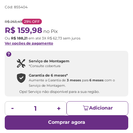
Cód
:
855404
R$
263
,
49
29%
OFF
R$
159
,
98
no Pix
Ou
R$
188
,
21
em até
3
X
R$
62
,
73
sem juros
Ver opções de pagamento
Serviço de Montagem
*Consulte cobertura
Garantia de
6 meses
*
Aumente a Garantia de
3 meses
para
6 meses
com o
Serviço de Montagem.
Ops! Serviço não disponível para a sua região.
Adicionar
Comprar agora