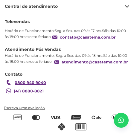
Minha Conta
Central de atendimento
Meus pedidos
Ajuda
Sobre Nós
Televendas
Política de privacidade
Horário de Funcionamento:Seg. a Sex. das 09 às 17 hrs.Sáb das 10:00
Produtos Estoque
às 18:00 hrsexceto feriado
contato@casatema.com.br
Segurança
Atendimento Pós Vendas
Troca
Horário de Funcionamento: Seg. a Sex. das 09 às 18 hrs.Sáb das 10:00
Formas de Pagamento
às 18:00 hrs exceto feriado
atendimento@casatema.com.br
Blog CASATEMA
Contato
Garantia
0800 940 9040
(41) 8880-8821
R$
1
.
614
,
09
Quarto Infantil/Juvenil com Guarda Roupa e
R$
979
,
98
Cômoda Stella Branco Branco
Adicionar ao carrinho