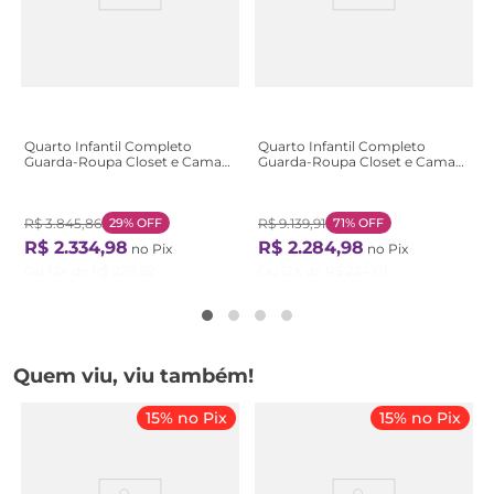
Quarto Infantil Completo
Quarto Infantil Completo
Guarda-Roupa Closet e Cama
Guarda-Roupa Closet e Cama
Casal Montessoriana 100% MDF
Solteiro Montessoriana Olivia e
Olivia e Mark Branco Branco
Mark Branco/Louro Freijó
Grann Branco/ Louro Freijó
R$
3
.
845
,
86
29%
OFF
Grann
R$
9
.
139
,
91
71%
OFF
R$
2
.
334
,
98
R$
2
.
284
,
98
no Pix
no Pix
Ou
12
X de
R$
228
,
92
Ou
12
X de
R$
224
,
01
Quem viu, viu também!
15% no Pix
15% no Pix