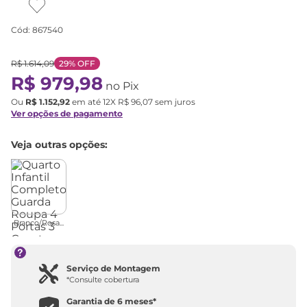
Cód
:
867540
R$
1
.
614
,
09
29%
OFF
R$
979
,
98
no Pix
Ou
R$
1
.
152
,
92
em até
12
X
R$
96
,
07
sem juros
Ver opções de pagamento
Veja outras opções:
Branco/Rosa...
Serviço de Montagem
*Consulte cobertura
Garantia de
6 meses
*