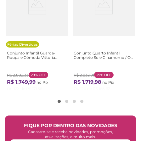
Férias Divertidas
Conjunto Infantil Guarda-
Conjunto Quarto Infantil
Roupa e Cômoda Vittoria
Completo Sole Cinamomo / Off
Branco Branco
White
R$
2
.
882
,
33
29%
OFF
R$
2
.
832
,
91
29%
OFF
R$
1
.
749
,
99
R$
1
.
719
,
98
no Pix
no Pix
Ou
12
X de
R$
171
,
56
Ou
12
X de
R$
168
,
62
FIQUE POR DENTRO DAS NOVIDADES
Cadastre-se e receba novidades, promoções,
atualizações, e muito mais.