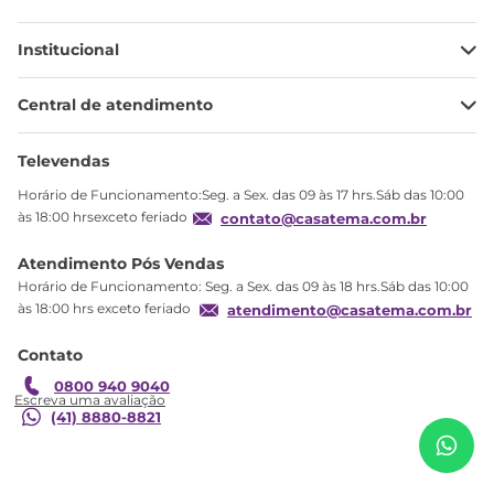
Institucional
Minha Conta
Central de atendimento
Meus pedidos
Ajuda
Sobre Nós
Televendas
Política de privacidade
Horário de Funcionamento:Seg. a Sex. das 09 às 17 hrs.Sáb das 10:00
Produtos Estoque
às 18:00 hrsexceto feriado
contato@casatema.com.br
Segurança
Atendimento Pós Vendas
Troca
Horário de Funcionamento: Seg. a Sex. das 09 às 18 hrs.Sáb das 10:00
Formas de Pagamento
às 18:00 hrs exceto feriado
atendimento@casatema.com.br
Blog CASATEMA
Contato
Garantia
R$
1
.
301
,
15
Bicama Infantil Mission em Madeira Maciça/MDF
0800 940 9040
R$
789
,
98
Amarelo Amarelo
(41) 8880-8821
Adicionar ao carrinho