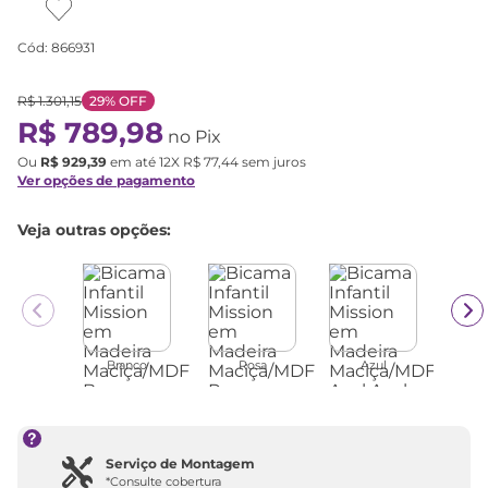
Cód
:
866931
R$
1
.
301
,
15
29%
OFF
R$
789
,
98
no Pix
Ou
R$
929
,
39
em até
12
X
R$
77
,
44
sem juros
Ver opções de pagamento
Veja outras opções:
Branco
Rosa
Azul
Serviço de Montagem
*Consulte cobertura