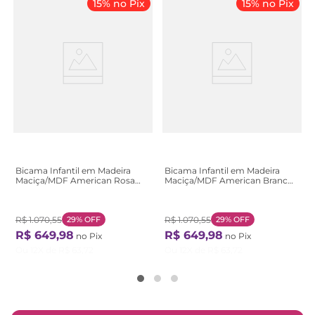
15% no Pix
15% no Pix
Bicama Infantil em Madeira
Bicama Infantil em Madeira
Maciça/MDF American Rosa
Maciça/MDF American Branco
Rosa
Branco
R$
1
.
070
,
55
29%
OFF
R$
1
.
070
,
55
29%
OFF
R$
649
,
98
R$
649
,
98
no Pix
no Pix
Ou
12
X de
R$
63
,
72
Ou
12
X de
R$
63
,
72