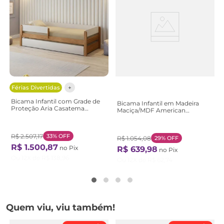
Férias Divertidas
Bicama Infantil com Grade de
Bicama Infantil em Madeira
Proteção Aria Casatema
Maciça/MDF American
Branco/Nogueira
Vermelho Vermelho
Branco/Nogueira
R$
2
.
507
,
17
33%
OFF
R$
1
.
054
,
08
29%
OFF
R$
1
.
500
,
87
no Pix
R$
639
,
98
no Pix
Ou
12
X de
R$
138
,
96
Ou
12
X de
R$
62
,
74
Quem viu, viu também!