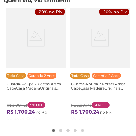
Quem viu, viu também!
20% no Pix
20% no Pix
Toda Casa
Garantia 2 Anos
Toda Casa
Garantia 2 Anos
Guarda-Roupa 2 Portas Araçá
Guarda-Roupa 2 Portas Araçá
CabeCasa MadeiraOriginals
CabeCasa MadeiraOriginals
Marrom/Nogueira Nogueira
Cinza/Fendi Fendi
R$
3
.
067
,
43
31%
OFF
R$
3
.
067
,
43
31%
OFF
R$
1
.
700
,
24
R$
1
.
700
,
24
no Pix
no Pix
Ou
12
X de
R$
177
,
10
Ou
12
X de
R$
177
,
10