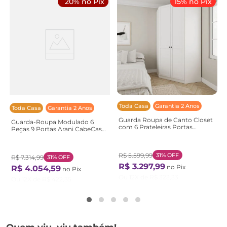
20% no Pix
15% no Pix
Toda Casa
Garantia 2 Anos
Toda Casa
Garantia 2 Anos
Guarda Roupa de Canto Closet
Guarda-Roupa Modulado 6
com 6 Prateleiras Portas
Peças 9 Portas Arani CabeCasa
Americanas Modular Hera
MadeiraOriginals
CabeCasa MadeiraOriginals
Marrom/Cinamomo
Madeiramade Branco/Algodão
Cinamomo
Algodão
R$
5
.
599
,
99
31%
OFF
R$
7
.
314
,
99
31%
OFF
R$
3
.
297
,
99
no Pix
R$
4
.
054
,
59
no Pix
Ou
12
X de
R$
323
,
33
Ou
12
X de
R$
422
,
35