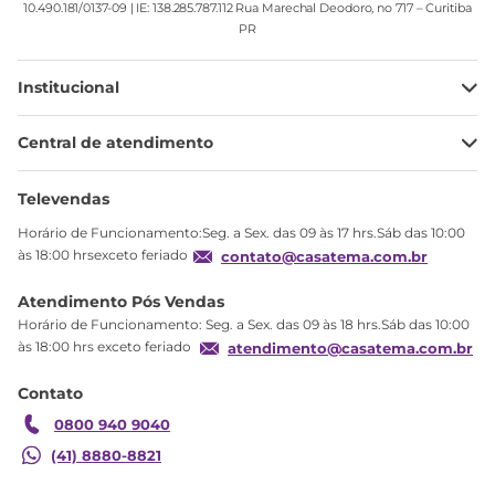
10.490.181/0137-09 | IE: 138.285.787.112 Rua Marechal Deodoro, no 717 – Curitiba
PR
Institucional
Minha Conta
Central de atendimento
Meus pedidos
Ajuda
Sobre Nós
Televendas
Política de privacidade
Horário de Funcionamento:Seg. a Sex. das 09 às 17 hrs.Sáb das 10:00
Produtos Estoque
às 18:00 hrsexceto feriado
contato@casatema.com.br
Segurança
Atendimento Pós Vendas
Troca
Horário de Funcionamento: Seg. a Sex. das 09 às 18 hrs.Sáb das 10:00
Formas de Pagamento
às 18:00 hrs exceto feriado
atendimento@casatema.com.br
Blog CASATEMA
Contato
Garantia
0800 940 9040
(41) 8880-8821