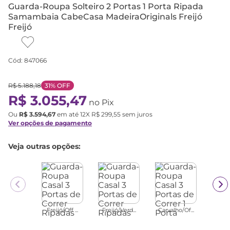
Guarda-Roupa Solteiro 2 Portas 1 Porta Ripada
Samambaia CabeCasa MadeiraOriginals Freijó
Freijó
Cód
:
847066
R$
5
.
188
,
18
31%
OFF
R$
3
.
055
,
47
no Pix
Ou
R$
3
.
594
,
67
em até
12
X
R$
299
,
55
sem juros
Ver opções de pagamento
Veja outras opções:
Freijó/Off ...
Freijó/Verd...
Carvalho/Of...