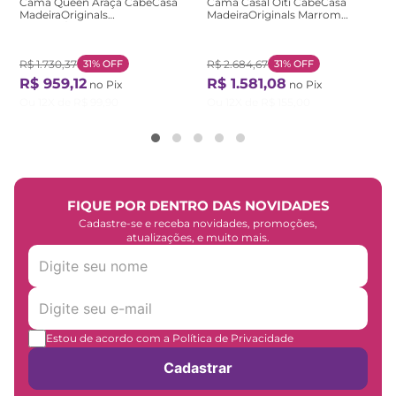
Cama Queen Araçá CabeCasa
Cama Casal Oiti CabeCasa
MadeiraOriginals
MadeiraOriginals Marrom
Marrom/Nogueira Nogueira
Marrom
R$
1
.
730
,
37
31%
OFF
R$
2
.
684
,
67
31%
OFF
R$
959
,
12
R$
1
.
581
,
08
no Pix
no Pix
Ou
12
X de
R$
99
,
90
Ou
12
X de
R$
155
,
00
FIQUE POR DENTRO DAS NOVIDADES
Cadastre-se e receba novidades, promoções,
atualizações, e muito mais.
Estou de acordo com a Política de Privacidade
Cadastrar