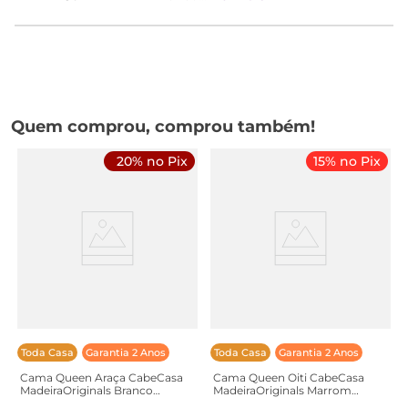
Quem comprou, comprou também!
20% no Pix
15% no Pix
Toda Casa
Garantia 2 Anos
Toda Casa
Garantia 2 Anos
Cama Queen Araça CabeCasa
Cama Queen Oiti CabeCasa
MadeiraOriginals Branco
MadeiraOriginals Marrom
Branco
Marrom