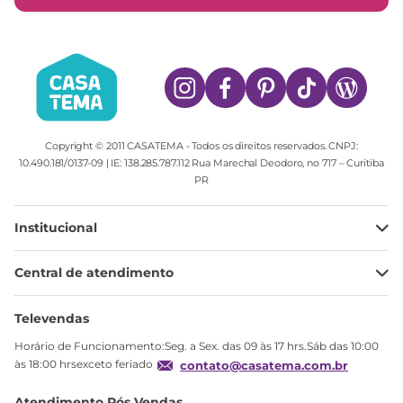
Copyright © 2011 CASATEMA - Todos os direitos reservados. CNPJ:
10.490.181/0137-09 | IE: 138.285.787.112 Rua Marechal Deodoro, no 717 – Curitiba
PR
Institucional
Minha Conta
Central de atendimento
Meus pedidos
Ajuda
Sobre Nós
Televendas
Política de privacidade
Horário de Funcionamento:Seg. a Sex. das 09 às 17 hrs.Sáb das 10:00
Produtos Estoque
às 18:00 hrsexceto feriado
contato@casatema.com.br
Segurança
Atendimento Pós Vendas