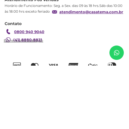
Troca
Horário de Funcionamento: Seg. a Sex. das 09 às 18 hrs.Sáb das 10:00
Formas de Pagamento
às 18:00 hrs exceto feriado
atendimento@casatema.com.br
Blog CASATEMA
Contato
Garantia
0800 940 9040
R$
2
.
355
,
26
Cama Solteiro 2 Gavetas Íris CabeCasa
R$
1
.
387
,
08
MadeiraOriginals Branco/Marrom Branco/Natural
(41) 8880-8821
Adicionar ao carrinho