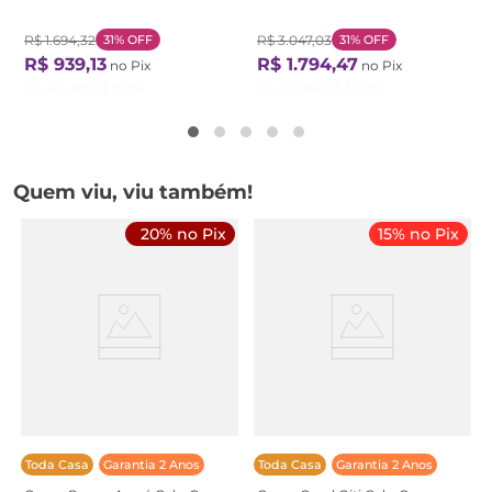
R$
1
.
694
,
32
31%
OFF
R$
3
.
047
,
03
31%
OFF
R$
939
,
13
R$
1
.
794
,
47
no Pix
no Pix
Ou
12
X de
R$
97
,
82
Ou
12
X de
R$
175
,
92
Quem viu, viu também!
20% no Pix
15% no Pix
Toda Casa
Garantia 2 Anos
Toda Casa
Garantia 2 Anos