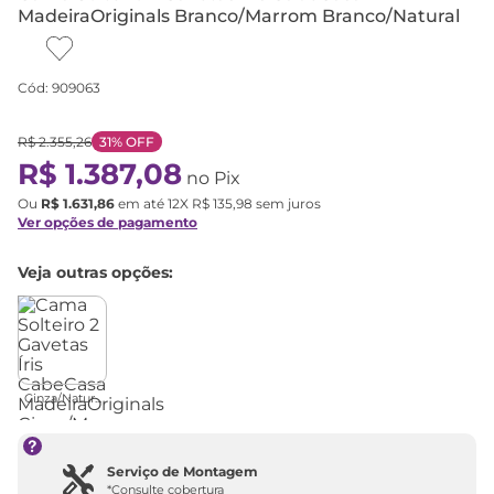
MadeiraOriginals Branco/Marrom Branco/Natural
Cód
:
909063
R$
2
.
355
,
26
31%
OFF
R$
1
.
387
,
08
no Pix
Ou
R$
1
.
631
,
86
em até
12
X
R$
135
,
98
sem juros
Ver opções de pagamento
Veja outras opções:
Cinza/Natur...
Serviço de Montagem
*Consulte cobertura