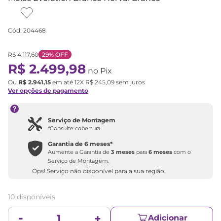
Cód
:
204468
R$
4
.
117
,
60
29%
OFF
R$
2
.
499
,
98
no Pix
Ou
R$
2
.
941
,
15
em até
12
X
R$
245
,
09
sem juros
Ver opções de pagamento
Serviço de Montagem
*Consulte cobertura
Garantia de
6 meses
*
Aumente a Garantia de
3 meses
para
6 meses
com o
Serviço de Montagem.
Ops! Serviço não disponível para a sua região.
10 disponíveis
Adicionar