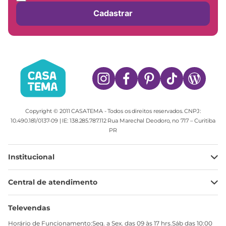
Cadastrar
Copyright © 2011 CASATEMA - Todos os direitos reservados. CNPJ:
10.490.181/0137-09 | IE: 138.285.787.112 Rua Marechal Deodoro, no 717 – Curitiba
PR
Institucional
Minha Conta
Central de atendimento
Meus pedidos
Ajuda
Sobre Nós
Televendas
Política de privacidade
Horário de Funcionamento:Seg. a Sex. das 09 às 17 hrs.Sáb das 10:00