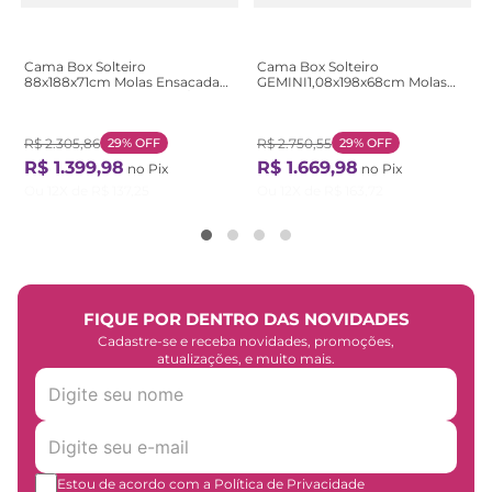
Cama Box Solteiro
Cama Box Solteiro
88x188x71cm Molas Ensacadas
GEMINI1,08x198x68cm Molas
Pictor Montreal Marrom/Bege
Ensacadas Montreal
Bege/Marrom
Branco/Tecido Artemis Preto,
Malha Apolo Tecido artemis
R$
2
.
305
,
86
29%
OFF
preto, Malha apolo branca
R$
2
.
750
,
55
29%
OFF
R$
1
.
399
,
98
R$
1
.
669
,
98
no Pix
no Pix
Ou
12
X de
R$
137
,
25
Ou
12
X de
R$
163
,
72
FIQUE POR DENTRO DAS NOVIDADES
Cadastre-se e receba novidades, promoções,
atualizações, e muito mais.
Estou de acordo com a Política de Privacidade