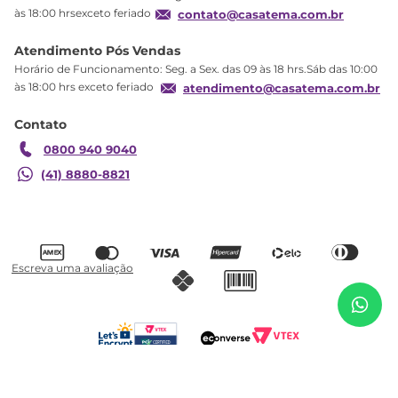
Produtos Estoque
às 18:00 hrsexceto feriado
contato@casatema.com.br
Segurança
Atendimento Pós Vendas
Troca
Horário de Funcionamento: Seg. a Sex. das 09 às 18 hrs.Sáb das 10:00
Formas de Pagamento
às 18:00 hrs exceto feriado
atendimento@casatema.com.br
Blog CASATEMA
Contato
Garantia
0800 940 9040
(41) 8880-8821
R$
4
.
117
,
60
Cama Box Solteiro Conjugado 63x88x188cm
R$
2
.
499
,
98
com Molas Evolution Branco Herval Branco
Adicionar ao carrinho