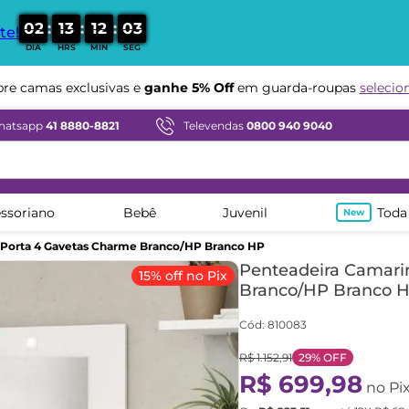
:
:
:
0
2
1
3
1
2
0
1
te!
DIA
HRS
MIN
SEG
Compre em ate
12x sem juros
hatsapp
41 8880-8821
Televendas
0800 940 9040
ssoriano
Bebê
Juvenil
Toda
 Porta 4 Gavetas Charme Branco/HP Branco HP
Penteadeira Camari
15% off no Pix
Branco/HP Branco 
Cód
:
810083
R$
1
.
152
,
91
29%
OFF
R$
699
,
98
no Pi