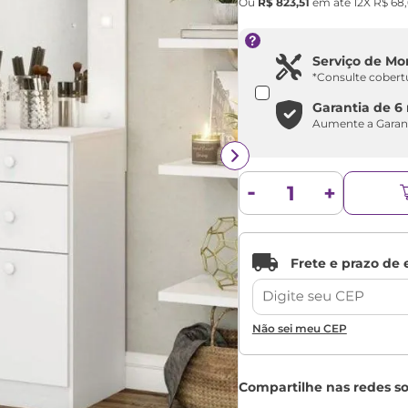
Ou
R$
823
,
51
em até
12
X
R$
68
,
Serviço de M
*Consulte cobert
Garantia de
6
Aumente a Garan
Não sei meu CEP