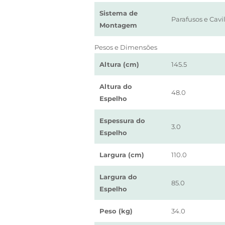
Sistema de
Parafusos e Cavi
Montagem
Pesos e Dimensões
Altura (cm)
145.5
Altura do
48.0
Espelho
Espessura do
3.0
Espelho
Largura (cm)
110.0
Largura do
85.0
Espelho
Peso (kg)
34.0