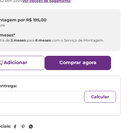
62
sem juros
Ver opções de pagamento
ontagem
por
R$
195
,
00
ura
 meses
*
tia de
3 meses
para
6 meses
com o Serviço de Montagem.
Adicionar
Comprar agora