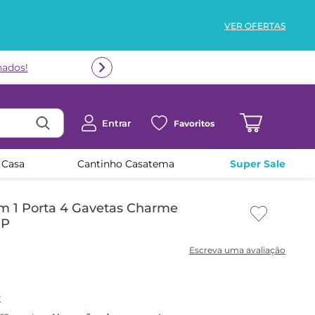
VER OFERTAS
Entrar
Favoritos
 Casa
Cantinho Casatema
Super Sale
m 1 Porta 4 Gavetas Charme
HP
x