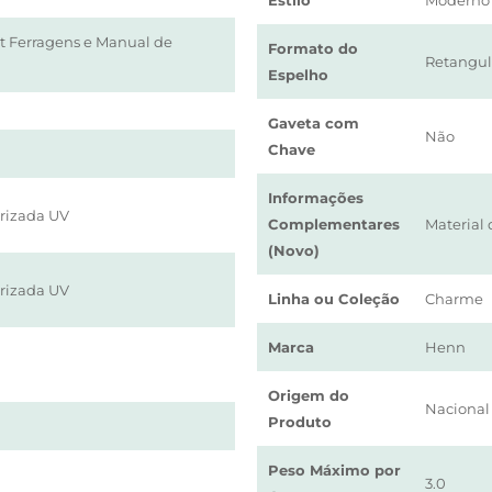
Estilo
Moderno
it Ferragens e Manual de
Formato do
Retangul
Espelho
Gaveta com
Não
Chave
Informações
urizada UV
Complementares
Material
(Novo)
urizada UV
Linha ou Coleção
Charme
Marca
Henn
Origem do
Nacional
Produto
Peso Máximo por
3.0