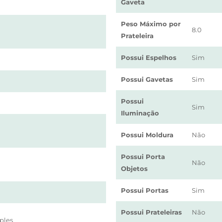
Gaveta
Peso Máximo por
8.0
Prateleira
Possui Espelhos
Sim
Possui Gavetas
Sim
Possui
Sim
Iluminação
Possui Moldura
Não
Possui Porta
Não
Objetos
Possui Portas
Sim
Possui Prateleiras
Não
ples