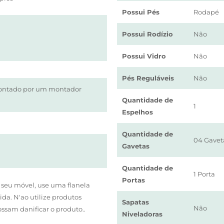
Possui Pés
Rodapé
Possui Rodízio
Não
Possui Vidro
Não
Pés Reguláveis
Não
montado por um montador
Quantidade de
1
Espelhos
Quantidade de
04 Gavet
Gavetas
Quantidade de
1 Porta
Portas
 seu móvel, use uma flanela
da. N'ao utilize produtos
Sapatas
Não
ssam danificar o produto..
Niveladoras