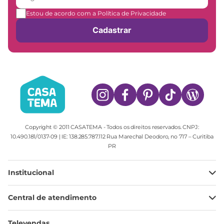
Estou de acordo com a Política de Privacidade
Cadastrar
Copyright © 2011 CASATEMA - Todos os direitos reservados. CNPJ:
10.490.181/0137-09 | IE: 138.285.787.112 Rua Marechal Deodoro, no 717 – Curitiba
PR
Institucional
Minha Conta
Central de atendimento
Meus pedidos
Ajuda
Sobre Nós
Televendas