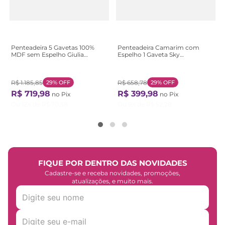
Penteadeira 5 Gavetas 100%
Penteadeira Camarim com
MDF sem Espelho Giulia
Espelho 1 Gaveta Sky
Yescasa Branco
Marrom/Cinamomo/Off White
Cinamomo/Off White
R$
1
.
185
,
85
29%
OFF
R$
658
,
78
29%
OFF
R$
719
,
98
R$
399
,
98
no Pix
no Pix
Ou
12
X de
R$
70
,
58
Ou
9
X de
R$
52
,
28
FIQUE POR DENTRO DAS NOVIDADES
Cadastre-se e receba novidades, promoções,
atualizações, e muito mais.