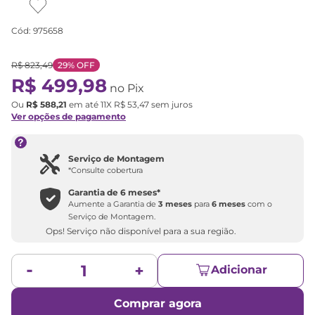
Cód
:
975658
R$
823
,
49
29%
OFF
R$
499
,
98
no Pix
Ou
R$
588
,
21
em até
11
X
R$
53
,
47
sem juros
Ver opções de pagamento
Serviço de Montagem
*Consulte cobertura
Garantia de
6 meses
*
Aumente a Garantia de
3 meses
para
6 meses
com o
Serviço de Montagem.
Ops! Serviço não disponível para a sua região.
Adicionar
Comprar agora