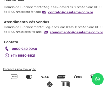
Política de privacidade
Horário de Funcionamento:Seg. a Sex. das 09 às 17 hrs.Sáb das 10:00
Produtos Estoque
às 18:00 hrsexceto feriado
contato@casatema.com.br
Segurança
Atendimento Pós Vendas
Troca
Horário de Funcionamento: Seg. a Sex. das 09 às 18 hrs.Sáb das 10:00
Formas de Pagamento
às 18:00 hrs exceto feriado
atendimento@casatema.com.br
Blog CASATEMA
Contato
Garantia
0800 940 9040
(41) 8880-8821
R$
823
,
49
Penteadeira Camarim com Espelho Rouge Branco
R$
499
,
98
Branco
Adicionar ao carrinho