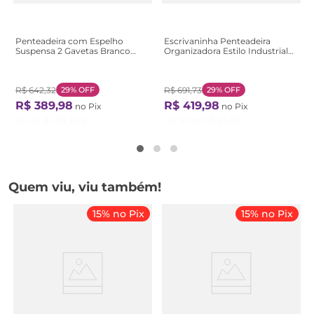
Penteadeira com Espelho
Escrivaninha Penteadeira
Suspensa 2 Gavetas Branco
Organizadora Estilo Industrial
Branco
com 1 Gaveta e Espelho P1040
Champagne/arena
R$
642
,
32
29%
OFF
R$
691
,
73
29%
OFF
R$
389
,
98
R$
419
,
98
no Pix
no Pix
Ou
9
X de
R$
50
,
97
Ou
9
X de
R$
54
,
89
Quem viu, viu também!
15% no Pix
15% no Pix