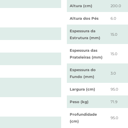
Altura (cm)
200.0
Altura dos Pés
6.0
Espessura da
15.0
Estrutura (mm)
Espessura das
15.0
Prateleiras (mm)
Espessura do
3.0
Fundo (mm)
Largura (cm)
95.0
Peso (kg)
71.9
Profundidade
95.0
(cm)