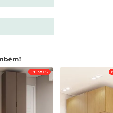
mbém!
15% no Pix
1