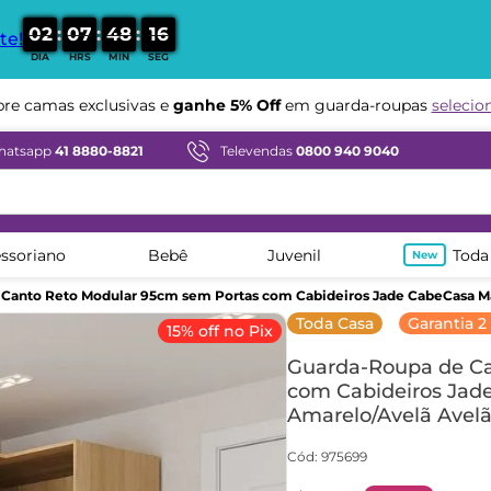
:
:
:
0
2
0
7
4
8
1
5
te!
DIA
HRS
MIN
SEG
Compre em ate
12x sem juros
hatsapp
41 8880-8821
Televendas
0800 940 9040
ssoriano
Bebê
Juvenil
Toda
Canto Reto Modular 95cm sem Portas com Cabideiros Jade CabeCasa Ma
Toda Casa
Garantia 2
15% off no Pix
Guarda-Roupa de Ca
com Cabideiros Jad
Amarelo/Avelã Avel
Cód
:
975699