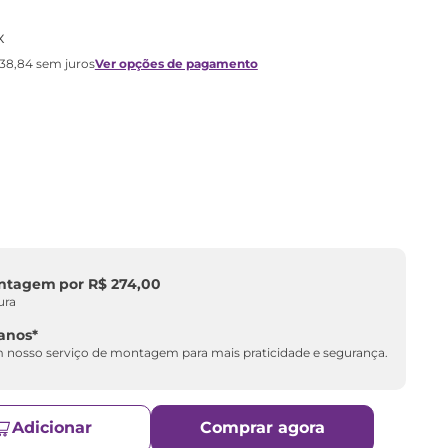
x
138
,
84
sem juros
Ver opções de pagamento
ontagem
por
R$
274
,
00
ura
 anos*
nosso serviço de montagem para mais praticidade e segurança.
Adicionar
Comprar agora