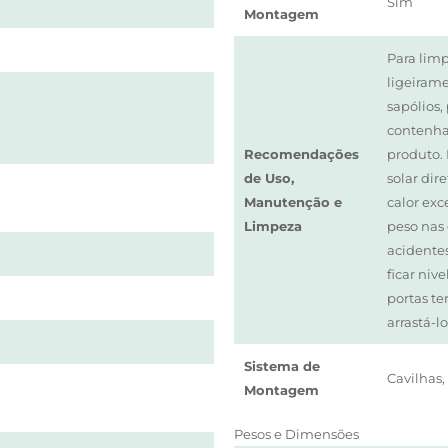
Sim
Montagem
Para limp
ligeiram
sapólios,
contenham
Recomendações
produto. 
de Uso,
solar di
Manutenção e
calor exc
Limpeza
peso nas 
acidente
ficar niv
portas te
arrastá-l
Sistema de
Cavilhas,
Montagem
Pesos e Dimensões