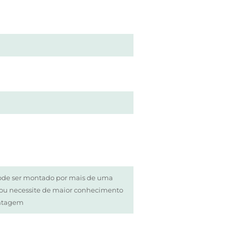
ode ser montado por mais de uma
/ou necessite de maior conhecimento
ntagem