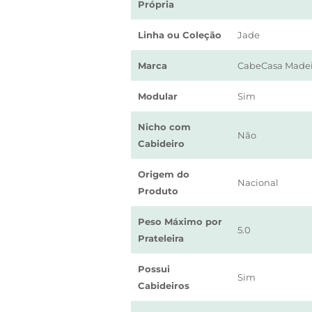
Própria
Linha ou Coleção
Jade
Marca
CabeCasa Madei
Modular
Sim
Nicho com
Não
Cabideiro
Origem do
Nacional
Produto
Peso Máximo por
5.0
Prateleira
Possui
Sim
Cabideiros