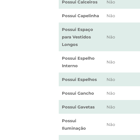
Possui Calceiros
Não
Possui Capelinha
Não
Possui Espaço
para Vestidos
Não
Longos
Possui Espelho
Não
Interno
Possui Espelhos
Não
Possui Gancho
Não
Possui Gavetas
Não
Possui
Não
Iluminação