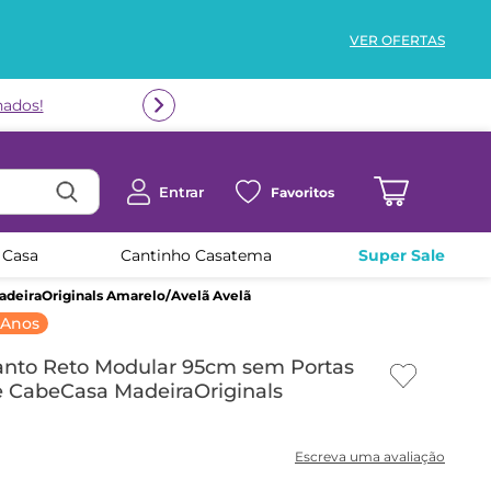
VER OFERTAS
Entrar
Favoritos
 Casa
Cantinho Casatema
Super Sale
deiraOriginals Amarelo/Avelã Avelã
 Anos
nto Reto Modular 95cm sem Portas
e CabeCasa MadeiraOriginals
ã