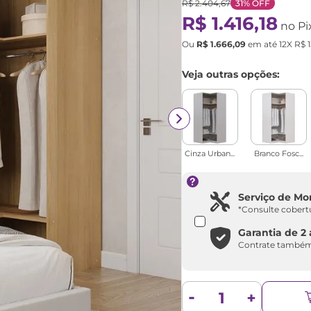
R$
2
.
404
,
67
31%
OFF
R$
1
.
416
,
18
no Pi
Ou
R$
1
.
666
,
09
em até
12
X
R$
Veja outras opções:
Cinza Urban...
Branco Fosc...
Serviço de M
*Consulte cobert
Garantia de 2
Contrate também 