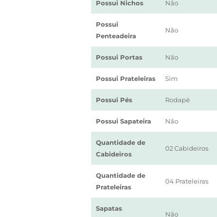
Possui Nichos
Não
Possui
Não
Penteadeira
Possui Portas
Não
Possui Prateleiras
Sim
Possui Pés
Rodapé
Possui Sapateira
Não
Quantidade de
02 Cabideiros
Cabideiros
Quantidade de
04 Prateleiras
Prateleiras
Sapatas
Não