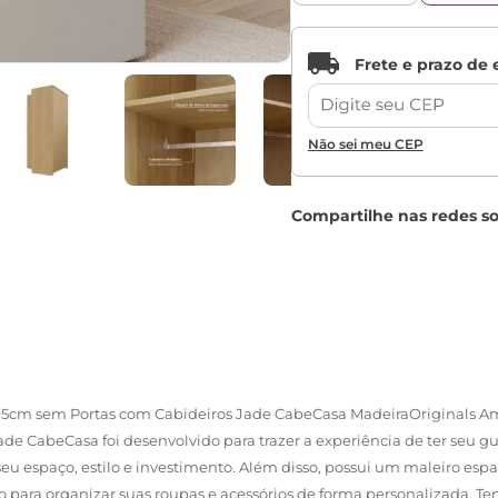
Não sei meu CEP
5cm sem Portas com Cabideiros Jade CabeCasa MadeiraOriginals Am
de CabeCasa foi desenvolvido para trazer a experiência de ter seu 
seu espaço, estilo e investimento. Além disso, possui um maleiro esp
aço para organizar suas roupas e acessórios de forma personalizada. Ten