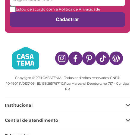
Estou de acordo com a Política de Privacidade
Cadastrar
Copyright © 2011 CASATEMA - Todos os direitos reservados. CNPJ:
10.490.181/0137-09 | IE: 138.285.787.112 Rua Marechal Deodoro, no 717 – Curitiba
PR
Institucional
Minha Conta
Central de atendimento
Meus pedidos
Ajuda
Sobre Nós