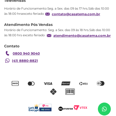
Televendas
Política de privacidade
Horário de Funcionamento:Seg. a Sex. das 09 às 17 hrs.Sáb das 10:00
Produtos Estoque
às 18:00 hrsexceto feriado
contato@casatema.com.br
Segurança
Atendimento Pós Vendas
Troca
Horário de Funcionamento: Seg. a Sex. das 09 às 18 hrs.Sáb das 10:00
Formas de Pagamento
às 18:00 hrs exceto feriado
atendimento@casatema.com.br
Blog CASATEMA
Contato
Garantia
0800 940 9040
(41) 8880-8821