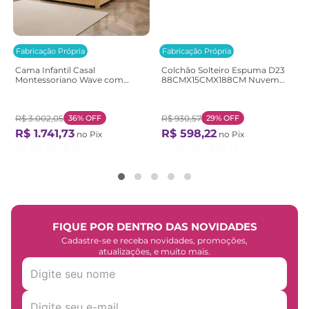
Fabricação Própria
Fabricação Própria
Cama Infantil Casal
Colchão Solteiro Espuma D23
Montessoriano Wave com
88CMX15CMX188CM Nuvem
Rattan Casatema
Casatema Branco Branco
Bege/Marrom/Branco
Natural/Branco
R$
3
.
002
,
05
36%
OFF
R$
930
,
57
29%
OFF
R$
1
.
741
,
73
R$
598
,
22
no Pix
no Pix
Ou
12
X de
R$
161
,
27
Ou
12
X de
R$
55
,
39
FIQUE POR DENTRO DAS NOVIDADES
Cadastre-se e receba novidades, promoções,
atualizações, e muito mais.