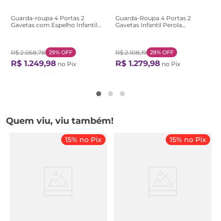
Guarda-roupa 4 Portas 2
Guarda-Roupa 4 Portas 2
Gavetas com Espelho Infantil
Gavetas Infantil Perola
Perola Branco-Branco
Branco/Cinamomo
Cinamomo/Branco
R$
2
.
058
,
78
29%
OFF
R$
2
.
108
,
19
29%
OFF
R$
1
.
249
,
98
R$
1
.
279
,
98
no Pix
no Pix
Ou
12
X de
R$
122
,
54
Ou
12
X de
R$
125
,
48
Quem viu, viu também!
15% no Pix
15% no Pix