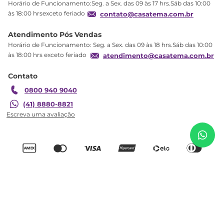
Horário de Funcionamento:Seg. a Sex. das 09 às 17 hrs.Sáb das 10:00
Produtos Estoque
às 18:00 hrsexceto feriado
contato@casatema.com.br
Segurança
Atendimento Pós Vendas
Troca
Horário de Funcionamento: Seg. a Sex. das 09 às 18 hrs.Sáb das 10:00
Formas de Pagamento
às 18:00 hrs exceto feriado
atendimento@casatema.com.br
Blog CASATEMA
Contato
Garantia
0800 940 9040
R$
7
.
864
,
67
Guarda-Roupa de Bebê 3 Portas Modulados
(41) 8880-8821
R$
4
.
774
,
98
Cinza Cinza
Adicionar ao carrinho