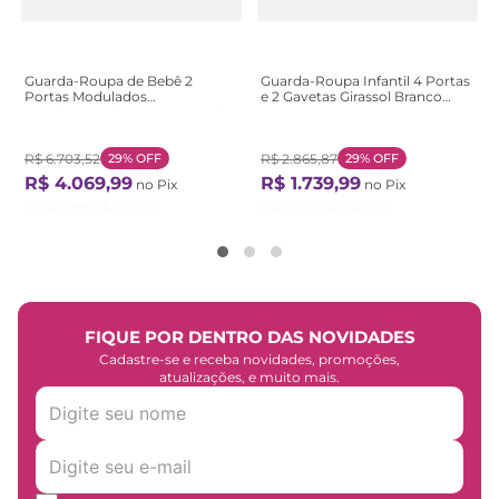
Guarda-Roupa de Bebê 2
Guarda-Roupa Infantil 4 Portas
Portas Modulados
e 2 Gavetas Girassol Branco
Bege/Branco/Nature Branco /
Branco
Nature
R$
6
.
703
,
52
29%
OFF
R$
2
.
865
,
87
29%
OFF
R$
4
.
069
,
99
R$
1
.
739
,
99
no Pix
no Pix
Ou
12
X de
R$
399
,
01
Ou
12
X de
R$
170
,
58
FIQUE POR DENTRO DAS NOVIDADES
Cadastre-se e receba novidades, promoções,
atualizações, e muito mais.