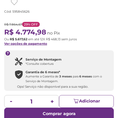
Cód
:
595845626
R$
7
.
864
,
67
29%
OFF
R$
4
.
774
,
98
no Pix
Ou
R$
5
.
617
,
62
em até
12
X
R$
468
,
13
sem juros
Ver opções de pagamento
Serviço de Montagem
*Consulte cobertura
Garantia de
6 meses
*
Aumente a Garantia de
3 meses
para
6 meses
com o
Serviço de Montagem.
Ops! Serviço não disponível para a sua região.
Adicionar
Comprar agora