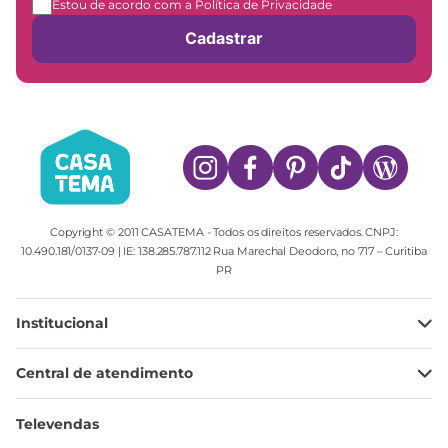
Estou de acordo com a Política de Privacidade
Cadastrar
Copyright © 2011 CASATEMA - Todos os direitos reservados. CNPJ:
10.490.181/0137-09 | IE: 138.285.787.112 Rua Marechal Deodoro, no 717 – Curitiba
PR
Institucional
Minha Conta
Central de atendimento
Meus pedidos
Ajuda
Sobre Nós
Televendas
Política de privacidade