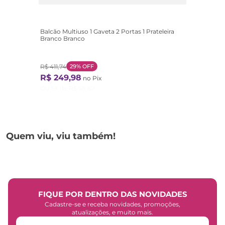
Balcão Multiuso 1 Gaveta 2 Portas 1 Prateleira
Branco Branco
R$
411
,
74
29%
OFF
R$
249
,
98
no Pix
Ou
5
X de
R$
58
,
82
Quem viu, viu também!
FIQUE POR DENTRO DAS NOVIDADES
Cadastre-se e receba novidades, promoções,
atualizações, e muito mais.