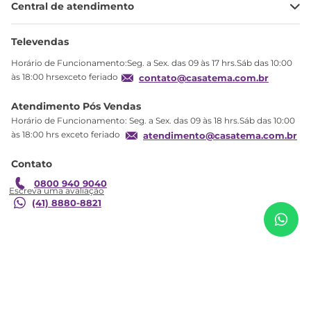
Central de atendimento
Meus pedidos
Ajuda
Sobre Nós
Televendas
Política de privacidade
Horário de Funcionamento:Seg. a Sex. das 09 às 17 hrs.Sáb das 10:00
Produtos Estoque
às 18:00 hrsexceto feriado
contato@casatema.com.br
Segurança
Atendimento Pós Vendas
Troca
Horário de Funcionamento: Seg. a Sex. das 09 às 18 hrs.Sáb das 10:00
Formas de Pagamento
às 18:00 hrs exceto feriado
atendimento@casatema.com.br
Blog CASATEMA
Contato
Garantia
R$
345
,
87
Balcão 1 Porta 1 Gaveta ASM153 Branco
0800 940 9040
R$
209
,
99
(41) 8880-8821
Adicionar ao carrinho