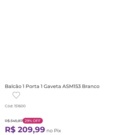
Balcão 1 Porta 1 Gaveta ASM153 Branco
Cód
:
151600
R$
345
,
87
29%
OFF
R$
209
,
99
no Pix