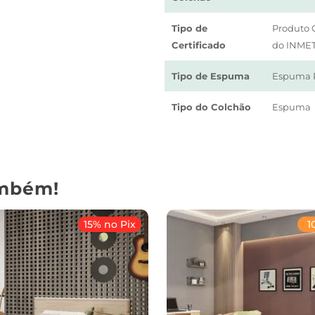
Tipo de
Produto C
Certificado
do INMETR
Tipo de Espuma
Espuma P
Tipo do Colchão
Espuma
mbém!
15% no Pix
1