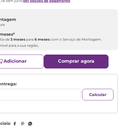
,
78
sem juros
Ver opções de pagamento
ontagem
ura
 meses
*
tia de
3 meses
para
6 meses
com o Serviço de Montagem.
ível para a sua região.
Adicionar
Comprar agora