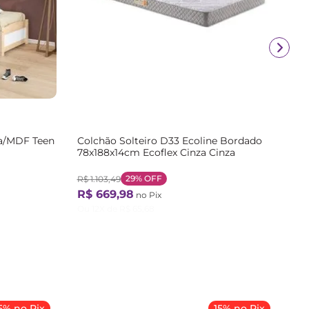
ça/MDF Teen
Colchão Solteiro D33 Ecoline Bordado
78x188x14cm Ecoflex Cinza Cinza
29%
OFF
R$
1
.
103
,
49
R$
669
,
98
no Pix
Ou
12
X de
R$
65
,
68
5% no Pix
15% no Pix