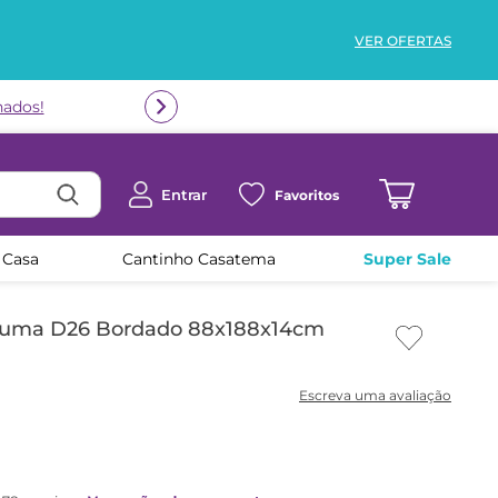
VER OFERTAS
nados!
Entrar
Favoritos
 Casa
Cantinho Casatema
Super Sale
spuma D26 Bordado 88x188x14cm