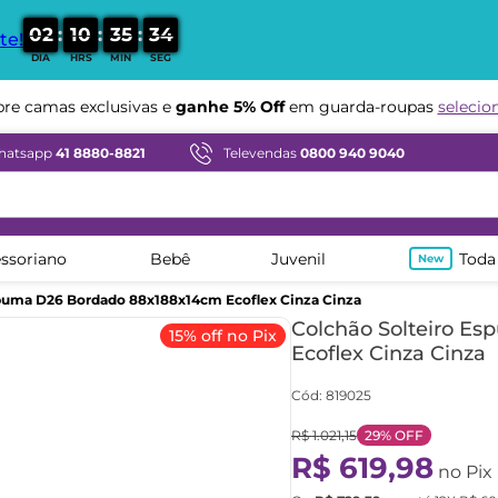
:
:
:
0
2
1
0
3
5
3
3
te!
DIA
HRS
MIN
SEG
e camas exclusivas e
ganhe 5% Off
em guarda-roupas
selecio
Compre em ate
12x sem juros
hatsapp
41 8880-8821
Televendas
0800 940 9040
ssoriano
Bebê
Juvenil
Toda
spuma D26 Bordado 88x188x14cm Ecoflex Cinza Cinza
Colchão Solteiro E
15% off no Pix
Ecoflex Cinza Cinza
Cód
:
819025
R$
1
.
021
,
15
29%
OFF
R$
619
,
98
no Pix