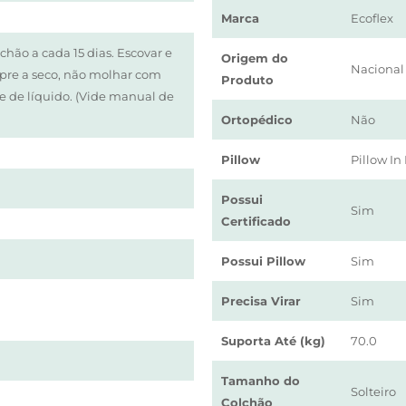
Marca
Ecoflex
olchão a cada 15 dias. Escovar e
Origem do
Nacional
mpre a seco, não molhar com
Produto
e de líquido. (Vide manual de
Ortopédico
Não
Pillow
Pillow In
Possui
Sim
Certificado
Possui Pillow
Sim
Precisa Virar
Sim
Suporta Até (kg)
70.0
Tamanho do
Solteiro
Colchão