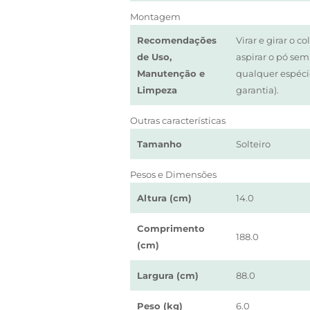
Montagem
Recomendações
Virar e girar o c
de Uso,
aspirar o pó se
Manutenção e
qualquer espéci
Limpeza
garantia).
Outras características
Tamanho
Solteiro
Pesos e Dimensões
Altura (cm)
14.0
Comprimento
188.0
(cm)
Largura (cm)
88.0
Peso (kg)
6.0