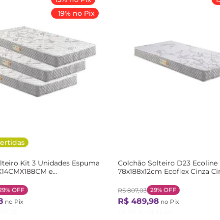
19% no Pix
ertidas
lteiro Kit 3 Unidades Espuma
Colchão Solteiro D23 Ecoline 
X14CMX188CM e
78x188x12cm Ecoflex Cinza Ci
X188CM Ecoline Ecoflex
a
29%
OFF
29%
OFF
R$
807
,
03
8
R$
489
,
98
no Pix
no Pix
137
,
25
Ou
11
X de
R$
52
,
40