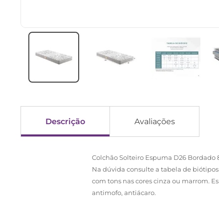
Descrição
Avaliações
Colchão Solteiro Espuma D26 Bordado 8
Na dúvida consulte a tabela de biótipo
com tons nas cores cinza ou marrom. E
antimofo, antiácaro.