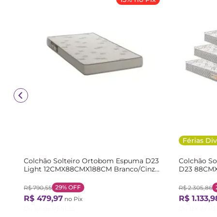
Férias Div
Colchão Solteiro Ortobom Espuma D23
Colchão So
Light 12CMX88CMX188CM Branco/Cinza
D23 88CM
Branco/Cinza
78CMX14CM
Cinza Cinz
29%
OFF
R$
790
,
55
R$
2
.
305
,
86
R$
479
,
97
R$
1
.
133
,
9
no Pix
Ou
11
X de
R$
51
,
33
Ou
12
X de
R$