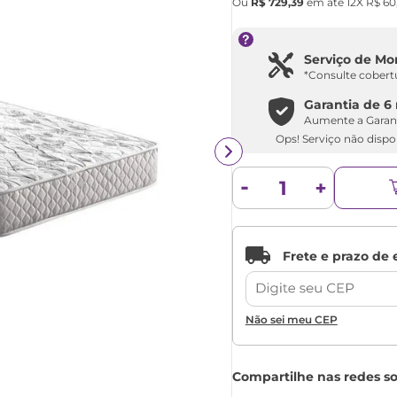
Ou
R$
729
,
39
em até
12
X
R$
60
Serviço de M
*Consulte cobert
Garantia de
6
Aumente a Garan
Ops! Serviço não dispon
Não sei meu CEP