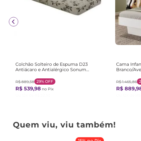
Colchão Solteiro de Espuma D23
Cama Infan
Antiácaro e Antialérgico Sonum
Branco/Ave
88x188x14cm Branco Herval Floral
29%
OFF
R$
889
,
38
R$
1
.
465
,
86
R$
539
,
98
R$
889
,
9
no Pix
Ou
12
X de
R$
52
,
93
Ou
12
X de
R$
Quem viu, viu também!
15% no Pix