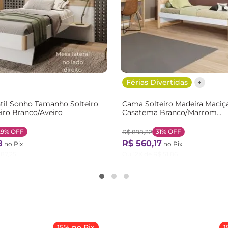
Férias Divertidas
til Sonho Tamanho Solteiro
Cama Solteiro Madeira Maci
iro Branco/Aveiro
Casatema Branco/Marrom
Branco/Natural
29%
OFF
31%
OFF
R$
898
,
32
8
R$
560
,
17
no Pix
no Pix
87
,
25
Ou
12
X de
R$
51
,
86
15% no Pix
1