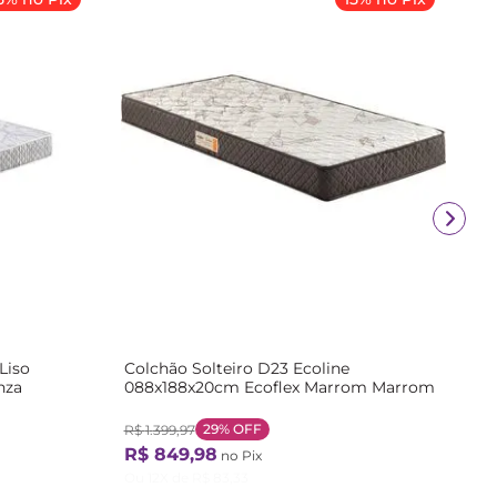
Liso
Colchão Solteiro D23 Ecoline
nza
088x188x20cm Ecoflex Marrom Marrom
29%
OFF
R$
1
.
399
,
97
R$
849
,
98
no Pix
Ou
12
X de
R$
83
,
33