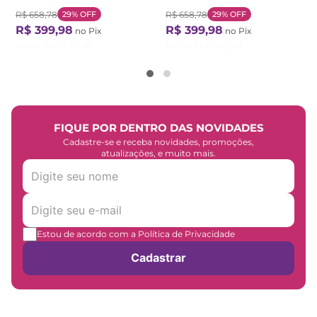
R$
658
,
78
29%
OFF
R$
658
,
78
29%
OFF
R$
399
,
98
R$
399
,
98
no Pix
no Pix
Ou
9
X de
R$
52
,
28
Ou
9
X de
R$
52
,
28
FIQUE POR DENTRO DAS NOVIDADES
Cadastre-se e receba novidades, promoções,
atualizações, e muito mais.
Estou de acordo com a Política de Privacidade
Cadastrar