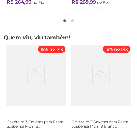
R$
264
,
99
R$
269
,
99
no Pix
no Pix
Ou
6
X de
R$
51
,
95
Ou
6
X de
R$
52
,
93
Quem viu, viu também!
15% no Pix
15% no Pix
Gaveteiro 3 Gavetas para Pasta
Gaveteiro 3 Gavetas para Pasta
Suspensa ME4118
Suspensa ME4118 Branco
Marrom/Nogal Nogal