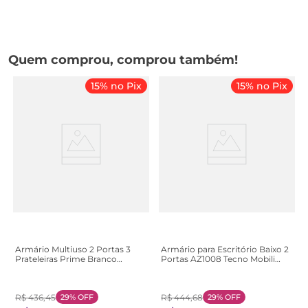
Quem comprou, comprou também!
15% no Pix
15% no Pix
Armário Multiuso 2 Portas 3
Armário para Escritório Baixo 2
Prateleiras Prime Branco
Portas AZ1008 Tecno Mobili
Branco
Preto/Nogal preto e nogal
R$
436
,
45
29%
OFF
R$
444
,
68
29%
OFF