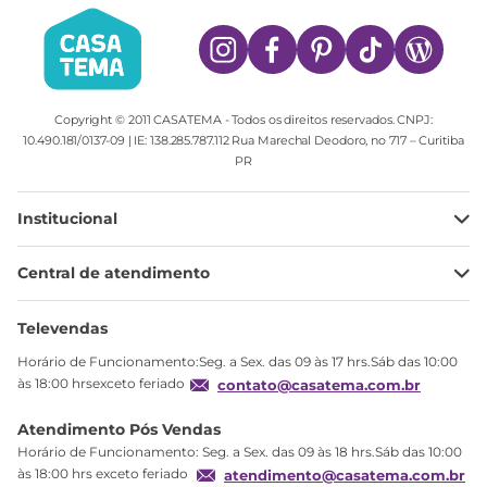
Copyright © 2011 CASATEMA - Todos os direitos reservados. CNPJ:
10.490.181/0137-09 | IE: 138.285.787.112 Rua Marechal Deodoro, no 717 – Curitiba
PR
Institucional
Minha Conta
Central de atendimento
Meus pedidos
Ajuda
Sobre Nós
Televendas
Política de privacidade
Horário de Funcionamento:Seg. a Sex. das 09 às 17 hrs.Sáb das 10:00
Produtos Estoque
às 18:00 hrsexceto feriado
contato@casatema.com.br
Segurança
Atendimento Pós Vendas
Troca
Horário de Funcionamento: Seg. a Sex. das 09 às 18 hrs.Sáb das 10:00
Formas de Pagamento
às 18:00 hrs exceto feriado
atendimento@casatema.com.br