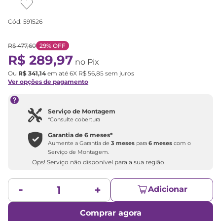
Cód
:
591526
R$
477
,
60
29%
OFF
R$
289
,
97
no Pix
Ou
R$
341
,
14
em até
6
X
R$
56
,
85
sem juros
Ver opções de pagamento
Serviço de Montagem
*Consulte cobertura
Garantia de
6 meses
*
Aumente a Garantia de
3 meses
para
6 meses
com o
Serviço de Montagem.
Ops! Serviço não disponível para a sua região.
Adicionar
Comprar agora