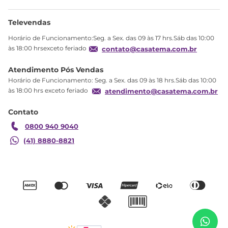
Meus pedidos
Ajuda
Sobre Nós
Televendas
Política de privacidade
Horário de Funcionamento:Seg. a Sex. das 09 às 17 hrs.Sáb das 10:00
Produtos Estoque
às 18:00 hrsexceto feriado
contato@casatema.com.br
Segurança
Atendimento Pós Vendas
Troca
Horário de Funcionamento: Seg. a Sex. das 09 às 18 hrs.Sáb das 10:00
Formas de Pagamento
às 18:00 hrs exceto feriado
atendimento@casatema.com.br
Blog CASATEMA
Contato
Garantia
0800 940 9040
(41) 8880-8821