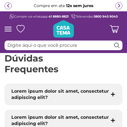
Compre em ate
12x sem juros
Compre via whatsapp
41 8880-8821
Televendas
0800 940 9040
Termos mais buscados
1
º
beliche
2
º
guarda roupa
Digite aqui o que você procura
3
º
aria
Dúvidas
4
º
bicama
5
º
escrivaninha
Frequentes
6
º
treliche
7
º
petit
Lorem ipsum dolor sit amet, consectetur
8
º
berço
adipiscing elit?
9
º
cama infantil
10
º
cômoda
Lorem ipsum dolor sit amet, consectetur
adipiscing elit?