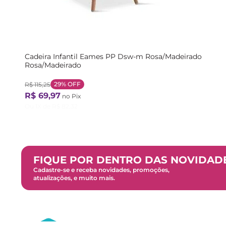
Cadeira Infantil Eames PP Dsw-m Rosa/Madeirado
Rosa/Madeirado
29%
OFF
R$
115
,
25
R$
69
,
97
no Pix
Ou
1
X de
R$
82
,
32
FIQUE POR DENTRO DAS NOVIDAD
Cadastre-se e receba novidades, promoções,
atualizações, e muito mais.