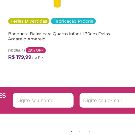
Férias Divertidas
Fabricação Própria
Banqueta Baixa para Quarto Infantil 30cm Dalas
Amarelo Amarelo
29%
OFF
R$
296
,
45
R$
179
,
99
no Pix
Ou
4
X de
R$
52
,
93
ES
Institucional