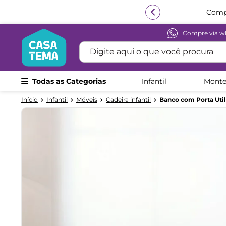
Compr
Compre via w
Termos mais buscados
Digite aqui o que você procura
1
º
beliche
2
º
guarda roupa
Todas as Categorias
Infantil
Monte
3
º
bicama
Infantil
Móveis
Cadeira infantil
Banco com Porta Utili
4
º
aria
5
º
escrivaninha
6
º
treliche
7
º
cama infantil
8
º
petit
9
º
cômoda
10
º
berço