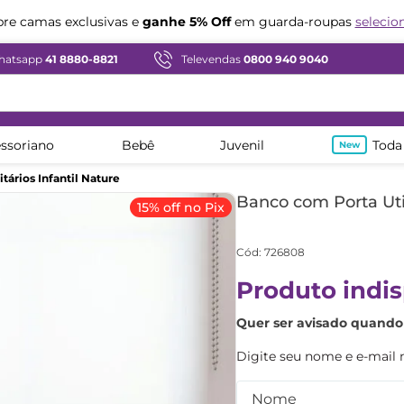
Compre em ate
12x sem juros
e camas exclusivas e
ganhe 5% Off
em guarda-roupas
selecio
hatsapp
41 8880-8821
Televendas
0800 940 9040
ssoriano
Bebê
Juvenil
Toda
tários Infantil Nature
Banco com Porta Util
15% off no Pix
Cód
:
726808
Produto indis
Quer ser avisado quando 