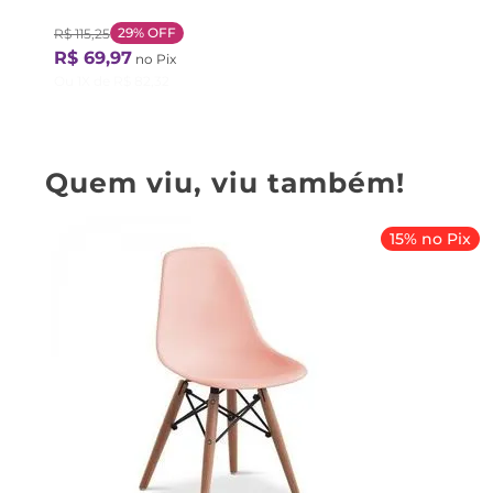
29%
OFF
R$
115
,
25
R$
69
,
97
no Pix
Ou
1
X de
R$
82
,
32
Quem viu, viu também!
15% no Pix