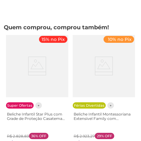
Quem comprou, comprou também!
15% no Pix
10% no Pix
Super Ofertas
Férias Divertidas
Beliche Infantil Star Plus com
Beliche Infantil Montessoriana
Grade de Proteção Casatema
Extensível Family com
Branco/Montana
Escorregador Casatema
Branco/Montana
Marrom/Amendoa Amendoa
R$
2
.
828
,
83
36%
OFF
R$
2
.
923
,
27
29%
OFF