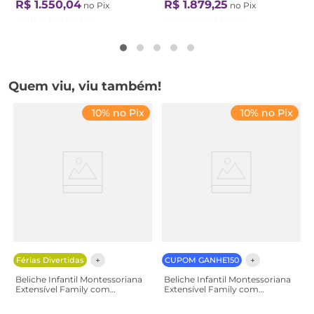
R$
1
.
550
,
04
R$
1
.
879
,
25
no Pix
no Pix
Ou
12
X de
R$
151
,
96
Ou
12
X de
R$
174
,
00
Quem viu, viu também!
10% no Pix
10% no Pix
Férias Divertidas
CUPOM GANHE150
Beliche Infantil Montessoriana
Beliche Infantil Montessoriana
Extensível Family com
Extensível Family com
Escorregador Casatema
Escorregador Casatema
Marrom/Amendoa Amendoa
Branco Branco