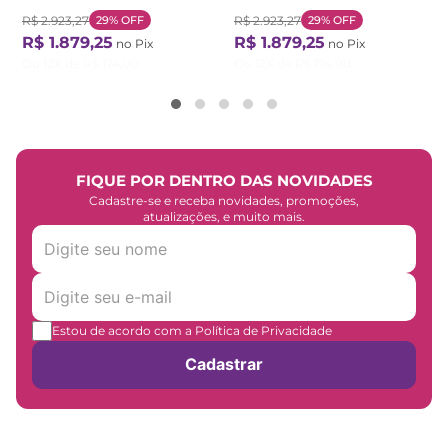
R$
2
.
923
,
27
29%
OFF
R$
2
.
923
,
27
29%
OFF
R$
1
.
879
,
25
R$
1
.
879
,
25
no Pix
no Pix
Ou
12
X de
R$
174
,
00
Ou
12
X de
R$
174
,
00
FIQUE POR DENTRO DAS NOVIDADES
Cadastre-se e receba novidades, promoções,
atualizações, e muito mais.
Estou de acordo com a Política de Privacidade
Cadastrar