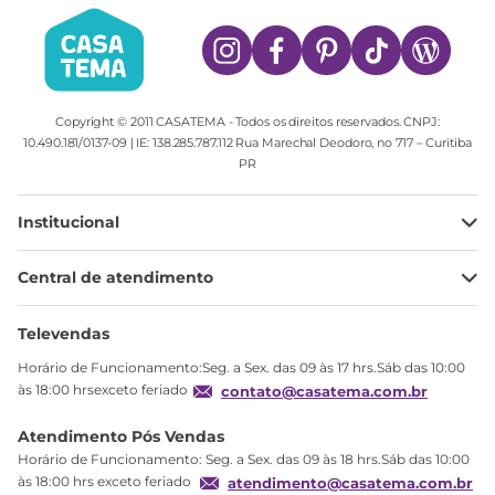
Copyright © 2011 CASATEMA - Todos os direitos reservados. CNPJ:
10.490.181/0137-09 | IE: 138.285.787.112 Rua Marechal Deodoro, no 717 – Curitiba
PR
Institucional
Minha Conta
Central de atendimento
Meus pedidos
Ajuda
Sobre Nós
Televendas
Política de privacidade
Horário de Funcionamento:Seg. a Sex. das 09 às 17 hrs.Sáb das 10:00
Produtos Estoque
às 18:00 hrsexceto feriado
contato@casatema.com.br
Segurança
Atendimento Pós Vendas
Troca
Horário de Funcionamento: Seg. a Sex. das 09 às 18 hrs.Sáb das 10:00
Formas de Pagamento
às 18:00 hrs exceto feriado
atendimento@casatema.com.br