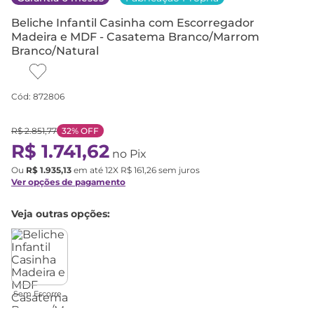
Beliche Infantil Casinha com Escorregador
Madeira e MDF - Casatema Branco/Marrom
Branco/Natural
Cód
:
872806
R$
2
.
851
,
77
32%
OFF
R$
1
.
741
,
62
no Pix
Ou
R$
1
.
935
,
13
em até
12
X
R$
161
,
26
sem juros
Ver opções de pagamento
Veja outras opções:
Sem Escorre...