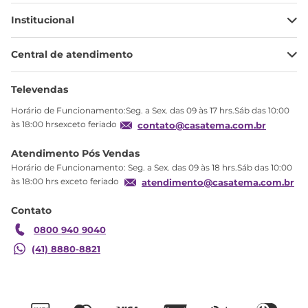
Institucional
Minha Conta
Central de atendimento
Meus pedidos
Ajuda
Sobre Nós
Televendas
Política de privacidade
Horário de Funcionamento:Seg. a Sex. das 09 às 17 hrs.Sáb das 10:00
Produtos Estoque
às 18:00 hrsexceto feriado
contato@casatema.com.br
Segurança
Atendimento Pós Vendas
Troca
Horário de Funcionamento: Seg. a Sex. das 09 às 18 hrs.Sáb das 10:00
Formas de Pagamento
às 18:00 hrs exceto feriado
atendimento@casatema.com.br
Blog CASATEMA
Contato
Garantia
0800 940 9040
(41) 8880-8821