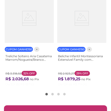
CUPOM GANHE150
CUPOM GANHE150
Treliche Solteiro Aria Casatema
Beliche Infantil Montessoriana
Marrom/Nogueira/Branco
Extensível Family com
Nogueira/Branco
Escorregador Casatema
Branco Branco
R$
3
.
318
,
55
32%
OFF
R$
2
.
923
,
27
29%
OFF
R$
2
.
026
,
68
R$
1
.
879
,
25
no Pix
no Pix
Ou
12
X de
R$
187
,
65
Ou
12
X de
R$
174
,
00