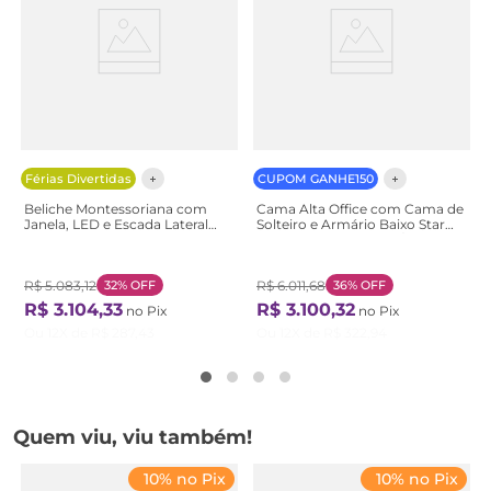
Férias Divertidas
CUPOM GANHE150
Beliche Montessoriana com
Cama Alta Office com Cama de
Janela, LED e Escada Lateral
Solteiro e Armário Baixo Star
New Garden Casatema
Maker Casatema Azul/Itapoã
Marrom/Branco Natural/Branco
Azul/Itapoã
R$
5
.
083
,
12
32%
OFF
R$
6
.
011
,
68
36%
OFF
R$
3
.
104
,
33
R$
3
.
100
,
32
no Pix
no Pix
Ou
12
X de
R$
287
,
43
Ou
12
X de
R$
322
,
94
Quem viu, viu também!
10% no Pix
10% no Pix