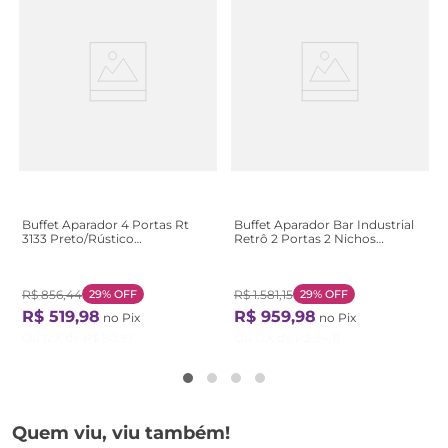
Buffet Aparador 4 Portas Rt
Buffet Aparador Bar Industrial
3133 Preto/Rústico
Retrô 2 Portas 2 Nichos
Preto/Rústico
Madeira/Aço 135cm York
Bege/Hanover/Preto
Hanover/Preto
R$
856
,
44
29%
OFF
R$
1
.
581
,
15
29%
OFF
R$
519
,
98
R$
959
,
98
no Pix
no Pix
Ou
12
X de
R$
50
,
97
Ou
12
X de
R$
94
,
11
Quem viu, viu também!