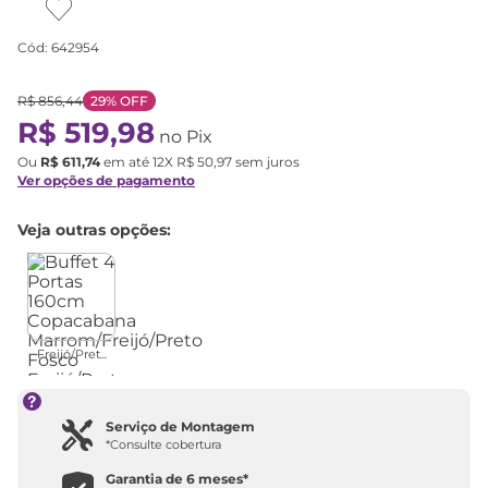
Cód
:
642954
R$
856
,
44
29%
OFF
R$
519
,
98
no Pix
Ou
R$
611
,
74
em até
12
X
R$
50
,
97
sem juros
Ver opções de pagamento
Veja outras opções:
Freijó/Pret...
Serviço de Montagem
*Consulte cobertura
Garantia de
6 meses
*