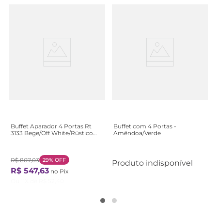
Buffet Aparador 4 Portas Rt
Buffet com 4 Portas -
3133 Bege/Off White/Rústico
Amêndoa/Verde
Off White/Rústico
R$
807
,
03
29%
OFF
Produto indisponível
R$
547
,
63
no Pix
Ou
11
X de
R$
52
,
40