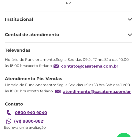
PR
Institucional
Minha Conta
Central de atendimento
Meus pedidos
Ajuda
Sobre Nós
Televendas
Política de privacidade
Horário de Funcionamento:Seg. a Sex. das 09 às 17 hrs.Sáb das 10:00
Produtos Estoque
às 18:00 hrsexceto feriado
contato@casatema.com.br
Segurança
Atendimento Pós Vendas
Troca
Horário de Funcionamento: Seg. a Sex. das 09 às 18 hrs.Sáb das 10:00
Formas de Pagamento
às 18:00 hrs exceto feriado
atendimento@casatema.com.br
Blog CASATEMA
Contato
Garantia
0800 940 9040
R$
856
,
44
(41) 8880-8821
Buffet 4 Portas Copacabana Branco/Off
R$
519
,
98
White/Nogueira Off White/Nogueira