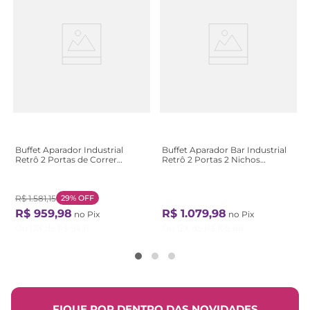
Buffet Aparador Industrial
Buffet Aparador Bar Industrial
Retrô 2 Portas de Correr
Retrô 2 Portas 2 Nichos
Madeira/Aço 188cm York
Madeira/Aço 135cm York
Bege/Hanover/Preto
Marrom/Vermont/Preto
Hanover/Preto
Vermont/Preto
R$
1
.
581
,
15
29%
OFF
R$
959
,
98
R$
1
.
079
,
98
no Pix
no Pix
Ou
12
X de
R$
94
,
11
Ou
12
X de
R$
105
,
88
FIQUE POR DENTRO DAS NOVIDADES