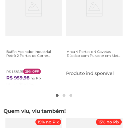
Buffet Aparador Industrial
Arca 4 Portas e 4 Gavetas
Retrô 2 Portas de Correr
Rústico com Puxador em Metal
Madeira/Aço 188cm York
- Madeira Maciça Taeda - Cera
Marrom/Vermont/Preto
Mel
Vermont/Preto
R$
1
.
581
,
15
29%
OFF
Produto indisponível
R$
959
,
98
no Pix
Ou
12
X de
R$
94
,
11
Quem viu, viu também!
15% no Pix
15% no Pix