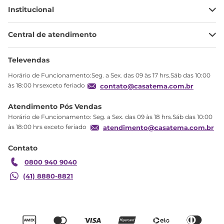
Institucional
Minha Conta
Central de atendimento
Meus pedidos
Ajuda
Sobre Nós
Televendas
Política de privacidade
Horário de Funcionamento:Seg. a Sex. das 09 às 17 hrs.Sáb das 10:00
Produtos Estoque
às 18:00 hrsexceto feriado
contato@casatema.com.br
Segurança
Atendimento Pós Vendas
Troca
Horário de Funcionamento: Seg. a Sex. das 09 às 18 hrs.Sáb das 10:00
Formas de Pagamento
às 18:00 hrs exceto feriado
atendimento@casatema.com.br
Blog CASATEMA
Contato
Garantia
0800 940 9040
(41) 8880-8821