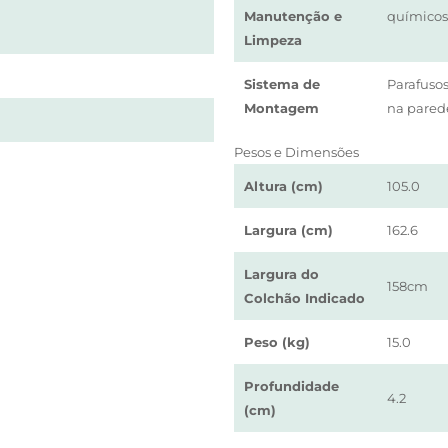
Manutenção e
químicos
Limpeza
Sistema de
Parafusos
Montagem
na pared
Pesos e Dimensões
Altura (cm)
105.0
Largura (cm)
162.6
Largura do
158cm
Colchão Indicado
Peso (kg)
15.0
Profundidade
4.2
(cm)