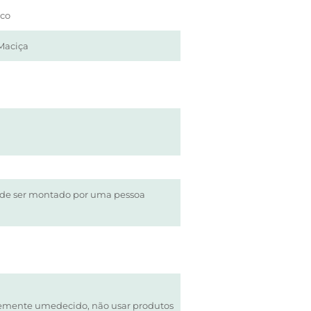
co
Maciça
ode ser montado por uma pessoa
emente umedecido, não usar produtos