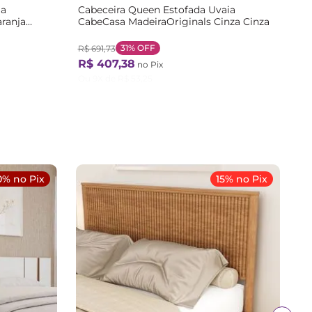
ia
Cabeceira Queen Estofada Uvaia
ranja
CabeCasa MadeiraOriginals Cinza Cinza
31%
OFF
R$
691
,
73
R$
407
,
38
no Pix
Ou
9
X de
R$
53
,
25
0% no Pix
15% no Pix