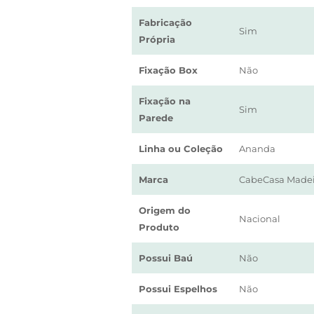
Fabricação
Sim
Própria
Fixação Box
Não
Fixação na
Sim
Parede
Linha ou Coleção
Ananda
Marca
CabeCasa Madei
Origem do
Nacional
Produto
Possui Baú
Não
Possui Espelhos
Não