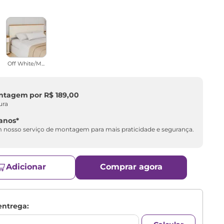
Off White/M...
ontagem
por
R$
189
,
00
ura
 anos*
nosso serviço de montagem para mais praticidade e segurança.
Adicionar
Comprar agora