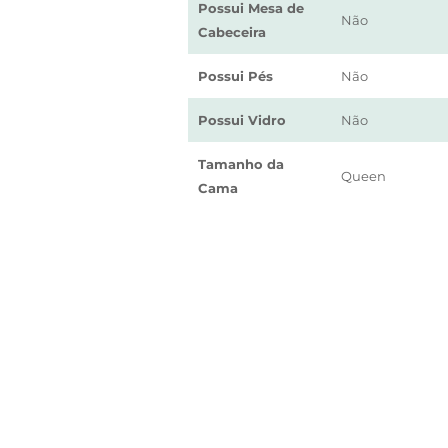
Possui Mesa de
Não
Cabeceira
Possui Pés
Não
Possui Vidro
Não
Tamanho da
Queen
Cama