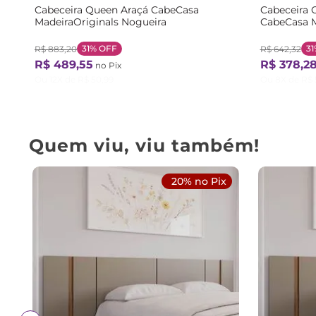
Cabeceira Queen Araçá CabeCasa
Cabeceira 
MadeiraOriginals Nogueira
CabeCasa M
31%
OFF
31
R$
883
,
20
R$
642
,
32
R$
489
,
55
R$
378
,
2
no Pix
Ou
12
X de
R$
50
,
99
Ou
8
X de
R$
Quem viu, viu também!
20% no Pix