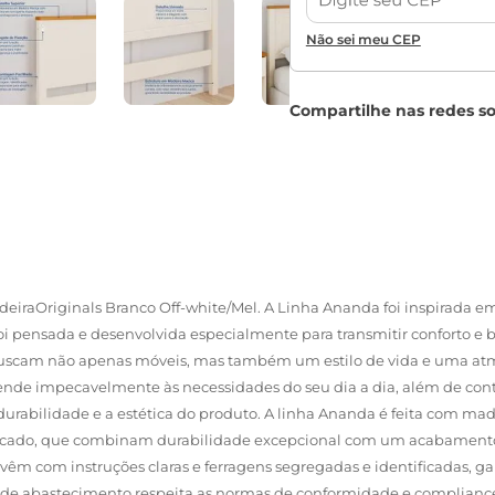
Não sei meu CEP
iraOriginals Branco Off-white/Mel. A Linha Ananda foi inspirada 
o foi pensada e desenvolvida especialmente para transmitir conforto e
cam não apenas móveis, mas também um estilo de vida e uma atmosf
nde impecavelmente às necessidades do seu dia a dia, além de cont
durabilidade e a estética do produto. A linha Ananda é feita com ma
ificado, que combinam durabilidade excepcional com um acabamento re
m com instruções claras e ferragens segregadas e identificadas,
a de abastecimento respeita as normas de conformidade e complian