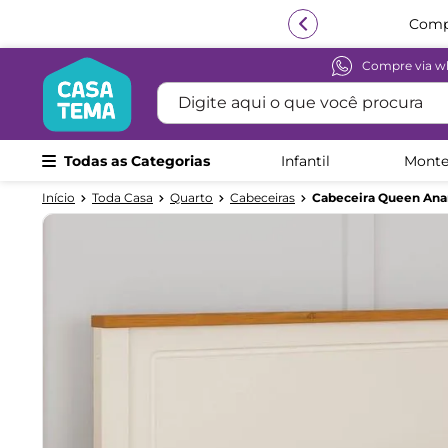
Compre via w
Termos mais buscados
Digite aqui o que você procura
1
º
beliche
2
º
guarda roupa
Todas as Categorias
Infantil
Monte
3
º
bicama
Toda Casa
Quarto
Cabeceiras
Cabeceira Queen Ana
4
º
aria
5
º
escrivaninha
6
º
treliche
7
º
cama infantil
8
º
petit
9
º
cômoda
10
º
berço