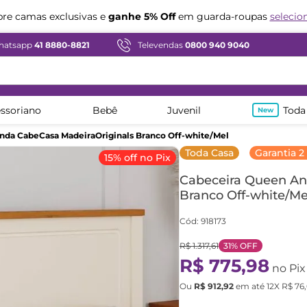
Compre em ate
12x sem juros
hatsapp
41 8880-8821
Televendas
0800 940 9040
ssoriano
Bebê
Juvenil
Toda
nda CabeCasa MadeiraOriginals Branco Off-white/Mel
Toda Casa
Garantia 2
15% off no Pix
Cabeceira Queen An
Branco Off-white/Me
Cód
:
918173
R$
1
.
317
,
61
31%
OFF
R$
775
,
98
no Pix
Ou
R$
912
,
92
em até
12
X
R$
76
,