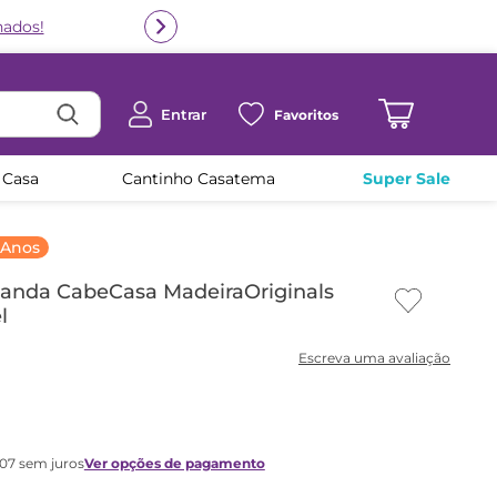
Entrar
Favoritos
 Casa
Cantinho Casatema
Super Sale
 Anos
anda CabeCasa MadeiraOriginals
l
07
sem juros
Ver opções de pagamento