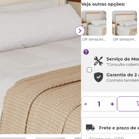
Veja outras opções:
Off White/M...
Off White/M...
Serviço de M
*Consulte cobert
Garantia de 2
Contrate também 