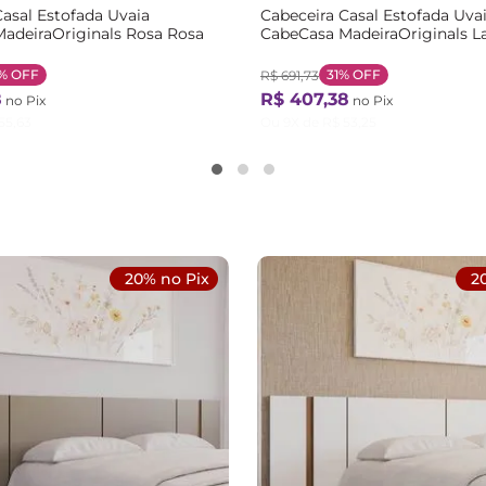
Casal Estofada Uvaia
Cabeceira Casal Estofada Uva
adeiraOriginals Rosa Rosa
CabeCasa MadeiraOriginals La
Terracota
%
OFF
31%
OFF
R$
691
,
73
8
R$
407
,
38
no Pix
no Pix
55
,
63
Ou
9
X de
R$
53
,
25
20% no Pix
2