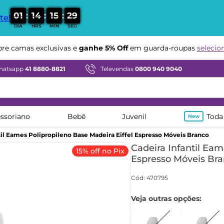
:
:
:
0
1
1
4
1
5
2
8
te!
DIA
HRS
MIN
SEG
Compre em ate
12x sem juros
e camas exclusivas e
ganhe 5% Off
em guarda-roupas
selecio
hatsapp
41 8880-8821
Televendas
0800 940 9040
ssoriano
Bebê
Juvenil
Toda
til Eames Polipropileno Base Madeira Eiffel Espresso Móveis Branco
Cadeira Infantil Eam
15% off no Pix
Espresso Móveis Br
Cód
:
470795
Veja outras opções: