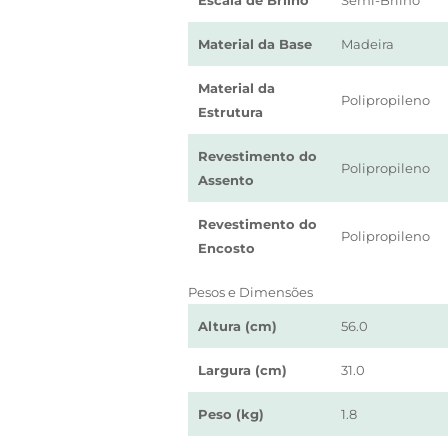
Escala de Brilho
Semi-Brilho
Material da Base
Madeira
Material da
Polipropileno
Estrutura
Revestimento do
Polipropileno
Assento
Revestimento do
Polipropileno
Encosto
Pesos e Dimensões
Altura (cm)
56.0
Largura (cm)
31.0
Peso (kg)
1.8