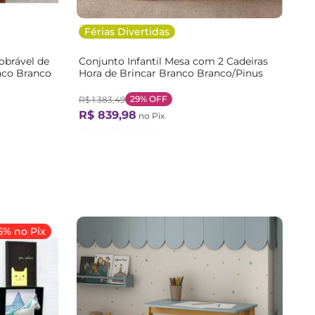
Férias Divertidas
obrável de
Conjunto Infantil Mesa com 2 Cadeiras
nco Branco
Hora de Brincar Branco Branco/Pinus
29%
OFF
R$
1
.
383
,
49
R$
839
,
98
no Pix
Ou
12
X de
R$
82
,
35
5% no Pix