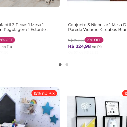
fantil 3 Pecas 1 Mesa 1
Conjunto 3 Nichos e 1 Mesa D
m Regulagem 1 Estante
Parede Vidame Kitcubos Bra
ra Branco Branco
29%
OFF
29%
OFF
R$
370
,
55
8
R$
224
,
98
no Pix
no Pix
71
,
56
Ou
5
X de
R$
52
,
93
15% no Pix
1