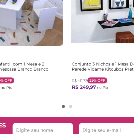
fantil com 1 Mesa e 2
Conjunto 3 Nichos e 1 Mesa D
Yescasa Branco Branco
Parede Vidame Kitcubos Pret
9%
OFF
29%
OFF
R$
411
,
73
R$
249
,
97
no Pix
no Pix
50
,
97
Ou
5
X de
R$
58
,
81
ES