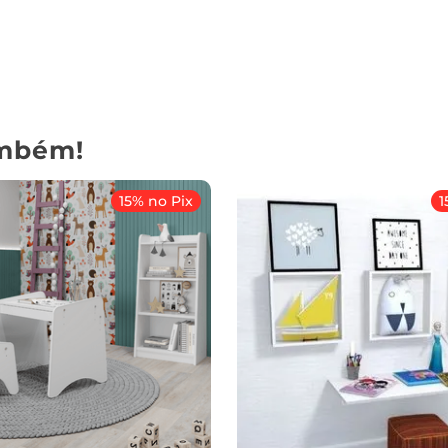
mbém!
15% no Pix
1