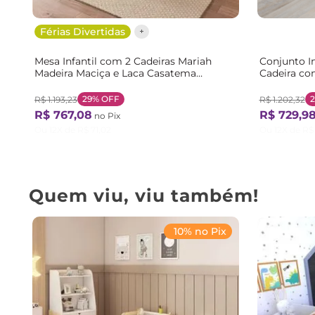
Férias Divertidas
Mesa Infantil com 2 Cadeiras Mariah
Conjunto In
Madeira Maciça e Laca Casatema
Cadeira co
Branco/Menta Branco/Menta
Organizado
29%
OFF
R$
1
.
193
,
23
R$
1
.
202
,
32
R$
767
,
08
R$
729
,
9
no Pix
Ou
12
X de
R$
71
,
02
Ou
12
X de
R$
Quem viu, viu também!
10% no Pix