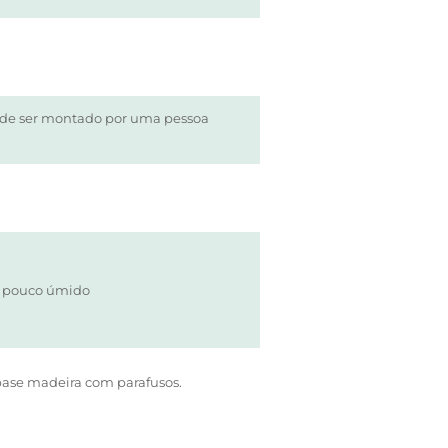
ode ser montado por uma pessoa
 pouco úmido
base madeira com parafusos.