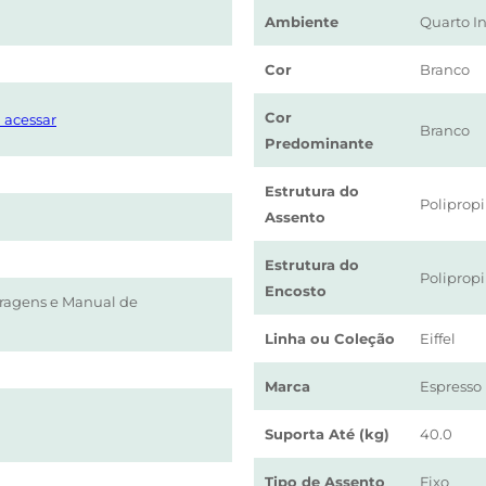
Ambiente
Quarto In
Cor
Branco
Cor
 acessar
Branco
Predominante
Estrutura do
Poliprop
Assento
Estrutura do
Poliprop
Encosto
erragens e Manual de
Linha ou Coleção
Eiffel
Marca
Espresso
Suporta Até (kg)
40.0
Tipo de Assento
Fixo