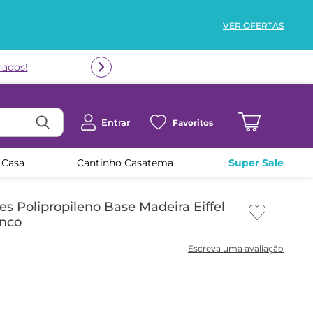
VER OFERTAS
nados!
Entrar
Favoritos
 Casa
Cantinho Casatema
Super Sale
es Polipropileno Base Madeira Eiffel
anco