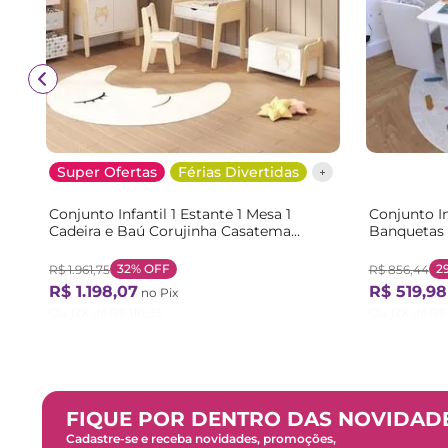
Super Ofertas
Férias Divertidas
Conjunto Infantil 1 Estante 1 Mesa 1
Conjunto In
Cadeira e Baú Corujinha Casatema
Banquetas 
Branco/Marrom Branco/Natural
32%
OFF
2
R$
1
.
961
,
75
R$
856
,
44
R$
1
.
198
,
07
R$
519
,
98
no Pix
Ou
12
X de
R$
110
,
93
Ou
12
X de
R$
FIQUE POR DENTRO DAS NOVIDAD
Cadastre-se e receba novidades, promoções,