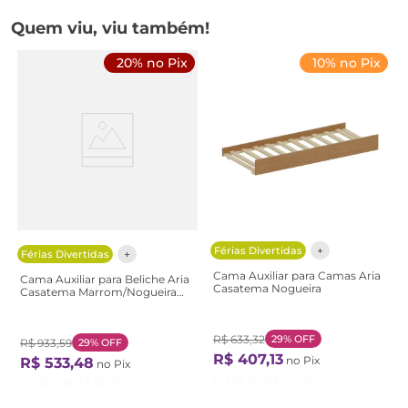
Quem viu, viu também!
20% no Pix
10% no Pix
Férias Divertidas
Férias Divertidas
Cama Auxiliar para Camas Aria
Cama Auxiliar para Beliche Aria
Casatema Nogueira
Casatema Marrom/Nogueira
Nogueira
R$
633
,
32
29%
OFF
R$
933
,
59
29%
OFF
R$
407
,
13
no Pix
R$
533
,
48
no Pix
Ou
9
X de
R$
50
,
26
Ou
12
X de
R$
55
,
57