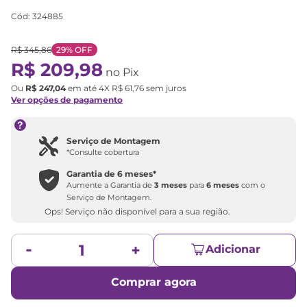
Cód
:
324885
R$
345
,
86
29%
OFF
R$
209
,
98
no Pix
Ou
R$
247
,
04
em até
4
X
R$
61
,
76
sem juros
Ver opções de pagamento
Serviço de Montagem
*Consulte cobertura
Garantia de
6 meses
*
Aumente a Garantia de
3 meses
para
6 meses
com o
Serviço de Montagem.
Ops! Serviço não disponível para a sua região.
Adicionar
Comprar agora