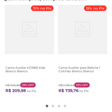
15% no Pix
15% no Pix
Cama Auxiliar KD1665 Kids
Cama Auxiliar para Beliche 1
Branco Branco
Colchão Branco Branco
R$
345
,
86
29%
OFF
R$
1
.
218
,
43
29%
OFF
R$
209
,
98
R$
739
,
76
no Pix
no Pix
Ou
4
X de
R$
61
,
76
Ou
12
X de
R$
72
,
52