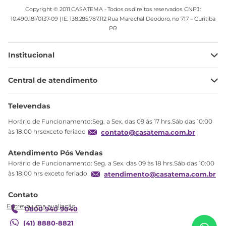
Copyright © 2011 CASATEMA - Todos os direitos reservados. CNPJ:
10.490.181/0137-09 | IE: 138.285.787.112 Rua Marechal Deodoro, no 717 – Curitiba
PR
Institucional
Minha Conta
Central de atendimento
Meus pedidos
Ajuda
Sobre Nós
Televendas
Política de privacidade
Horário de Funcionamento:Seg. a Sex. das 09 às 17 hrs.Sáb das 10:00
Produtos Estoque
às 18:00 hrsexceto feriado
contato@casatema.com.br
Segurança
Atendimento Pós Vendas
Troca
Horário de Funcionamento: Seg. a Sex. das 09 às 18 hrs.Sáb das 10:00
Formas de Pagamento
às 18:00 hrs exceto feriado
atendimento@casatema.com.br
Blog CASATEMA
Contato
R$
345
,
86
Garantia
Cama Auxiliar KD1665 Kids Branco Branco
R$
209
,
98
0800 940 9040
(41) 8880-8821
Adicionar ao carrinho