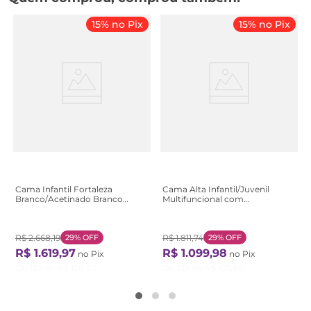
15% no Pix
15% no Pix
Cama Infantil Fortaleza
Cama Alta Infantil/Juvenil
Branco/Acetinado Branco
Multifuncional com
Acetinado
Escrivaninha Penteadeira
Agatha Yescasa
Branco/Grafite/Nogal
R$
2
.
668
,
19
29%
OFF
Grafite/Nogal
R$
1
.
811
,
74
29%
OFF
R$
1
.
619
,
97
R$
1
.
099
,
98
no Pix
no Pix
Ou
12
X de
R$
158
,
82
Ou
12
X de
R$
107
,
84