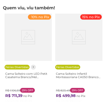
Quem viu, viu também!
10% no Pix
15% no Pix
Férias Divertidas
Férias Divertidas
Cama Solteiro com LED Petit
Cama Solteiro Infantil
Casatema Branco/Mel
Montessoriana CA050 Branco
Branco/Mel
Branco
R$
1
.
106
,
59
29%
OFF
R$
823
,
49
29%
OFF
R$
711
,
39
R$
499
,
98
no Pix
no Pix
Ou
12
X de
R$
65
,
86
Ou
11
X de
R$
53
,
47