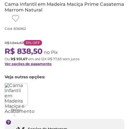
Cama Infantil em Madeira Maciça Prime Casatema
Marrom Natural
Cód
:
836962
R$
1
.
344
,
67
31%
OFF
R$
838
,
50
no Pix
Ou
R$
931
,
67
em até
12
X
R$
77
,
63
sem juros
Ver opções de pagamento
Veja outras opções:
Branco
Serviço de Montagem