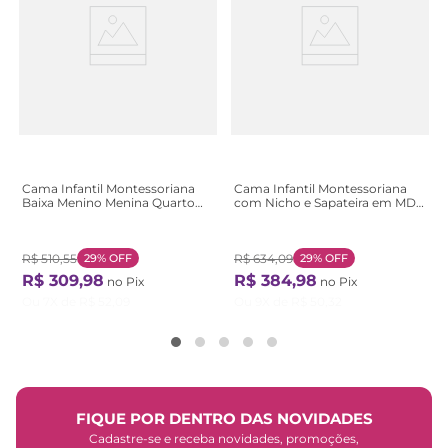
Cama Infantil Montessoriana
Cama Infantil Montessoriana
Baixa Menino Menina Quarto
com Nicho e Sapateira em MDF
Criança Encanto Rosa Rosa
Rosa Aconchego Rosa
R$
510
,
55
29%
OFF
R$
634
,
09
29%
OFF
R$
309
,
98
R$
384
,
98
no Pix
no Pix
Ou
7
X de
R$
52
,
09
Ou
9
X de
R$
50
,
32
FIQUE POR DENTRO DAS NOVIDADES
Cadastre-se e receba novidades, promoções,