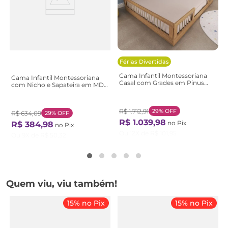
Férias Divertidas
Cama Infantil Montessoriana
Cama Infantil Montessoriana
Casal com Grades em Pinus
com Nicho e Sapateira em MDF
Lume Marrom/Carvalho Mel
Rosa Aconchego Rosa
Carvalho Mel
R$
1
.
712
,
91
29%
OFF
R$
634
,
09
29%
OFF
R$
1
.
039
,
98
no Pix
R$
384
,
98
no Pix
Ou
12
X de
R$
101
,
95
Ou
9
X de
R$
50
,
32
Quem viu, viu também!
15% no Pix
15% no Pix