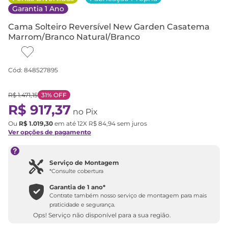
Garantia 1 Ano
Cama Solteiro Reversível New Garden Casatema
Marrom/Branco Natural/Branco
Cód
:
848527895
R$
1
.
471
,
15
31%
OFF
R$
917
,
37
no Pix
Ou
R$
1
.
019
,
30
em até
12
X
R$
84
,
94
sem juros
Ver opções de pagamento
Serviço de Montagem
*Consulte cobertura
Garantia de 1 ano*
Contrate também nosso serviço de montagem para mais
praticidade e segurança.
Ops! Serviço não disponível para a sua região.