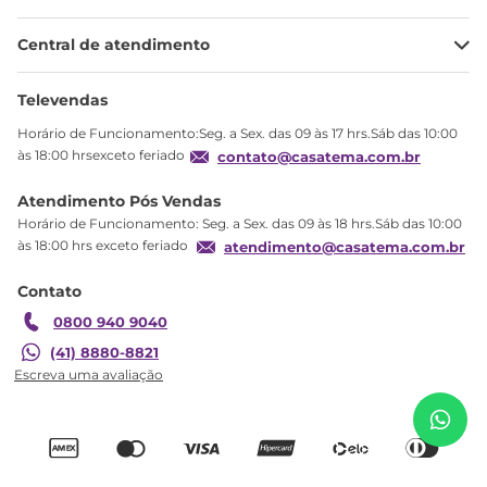
Minha Conta
Central de atendimento
Meus pedidos
Ajuda
Sobre Nós
Televendas
Política de privacidade
Horário de Funcionamento:Seg. a Sex. das 09 às 17 hrs.Sáb das 10:00
Produtos Estoque
às 18:00 hrsexceto feriado
contato@casatema.com.br
Segurança
Atendimento Pós Vendas
Troca
Horário de Funcionamento: Seg. a Sex. das 09 às 18 hrs.Sáb das 10:00
Formas de Pagamento
às 18:00 hrs exceto feriado
atendimento@casatema.com.br
Blog CASATEMA
Contato
Garantia
0800 940 9040
R$
1
.
471
,
15
Cama Solteiro Reversível New Garden Casatema
(41) 8880-8821
R$
917
,
37
Marrom/Branco Natural/Branco
Adicionar ao carrinho