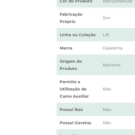
Cor do Produto
Branco/Natural
Fabricação
Sim
Própria
Linha ou Coleção
Lift
Marca
Casatema
Origem do
Nacional
Produto
Permite a
Utilização de
Não
Cama Auxiliar
Possui Baú
Não
Possui Gavetas
Não