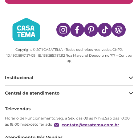
Copyright © 2011 CASATEMA - Todos os direitos reservados. CNPJ:
10.490.181/0137-09 | IE: 138.285.787.112 Rua Marechal Deodoro, no 717 – Curitiba
PR
Institucional
Minha Conta
Central de atendimento
Meus pedidos
Ajuda
Sobre Nós
Televendas
Política de privacidade
Horário de Funcionamento:Seg. a Sex. das 09 às 17 hrs.Sáb das 10:00
Produtos Estoque
às 18:00 hrsexceto feriado
contato@casatema.com.br
Segurança
Atendimento Pós Vendas