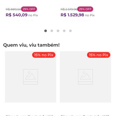
Branco/Amêndoa Branco
White/Castanho Off White /
/Amêndoa
Castanho
R$
889
,
56
29%
OFF
R$
2
.
519
,
96
29%
OFF
R$
540
,
09
R$
1
.
529
,
98
no Pix
no Pix
Ou
12
X de
R$
52
,
95
Ou
12
X de
R$
149
,
99
Quem viu, viu também!
15% no Pix
15% no Pix