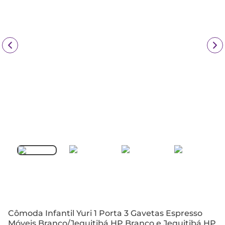
Cômoda Infantil Yuri 1 Porta 3 Gavetas Espresso
Móveis Branco/Jequitibá HP Branco e Jequitibá HP