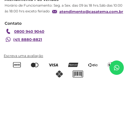
Troca
Horário de Funcionamento: Seg. a Sex. das 09 às 18 hrs.Sáb das 10:00
Formas de Pagamento
às 18:00 hrs exceto feriado
atendimento@casatema.com.br
Blog CASATEMA
Contato
Garantia
0800 940 9040
(41) 8880-8821
Cômoda Infantil Yuri 1 Porta 3 Gavetas Espresso
R$
469
,
97
Móveis Branco/Jequitibá HP Branco e Jequitibá HP
Adicionar ao carrinho