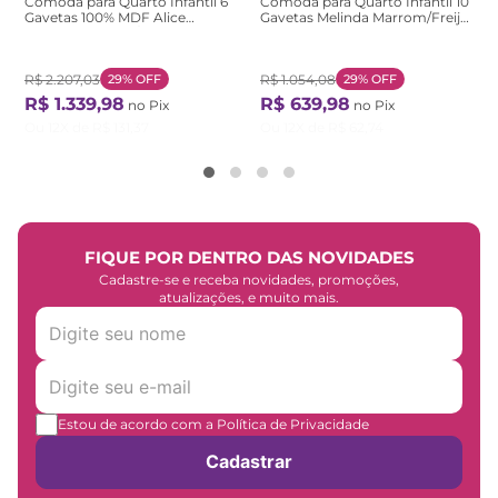
Cômoda para Quarto Infantil 6
Cômoda para Quarto Infantil 10
Gavetas 100% MDF Alice
Gavetas Melinda Marrom/Freijó
Yescasa Marrom/Off
Freijó
White/Castanho Off White /
Castanho
R$
2
.
207
,
03
29%
OFF
R$
1
.
054
,
08
29%
OFF
R$
1
.
339
,
98
R$
639
,
98
no Pix
no Pix
Ou
12
X de
R$
131
,
37
Ou
12
X de
R$
62
,
74
FIQUE POR DENTRO DAS NOVIDADES
Cadastre-se e receba novidades, promoções,
atualizações, e muito mais.
Estou de acordo com a Política de Privacidade
Cadastrar