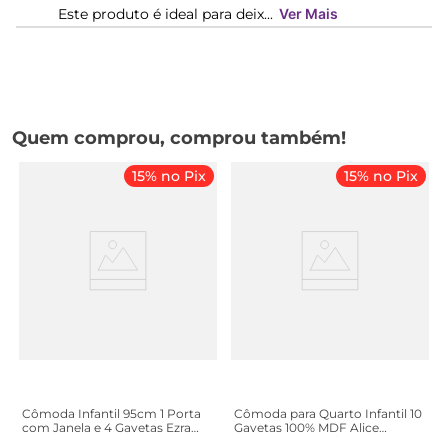
Este produto é ideal para deix...
Ver Mais
Quem comprou, comprou também!
15% no Pix
15% no Pix
Cômoda Infantil 95cm 1 Porta
Cômoda para Quarto Infantil 10
com Janela e 4 Gavetas Ezra
Gavetas 100% MDF Alice
100% MDF Espresso Móveis
Yescasa Marrom/Off