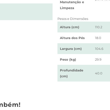
Manutenção e
Limpeza
Pesos e Dimensões
Altura (cm)
110.2
Altura dos Pés
18.0
Largura (cm)
104.6
Peso (kg)
29.9
Profundidade
40.0
(cm)
mbém!