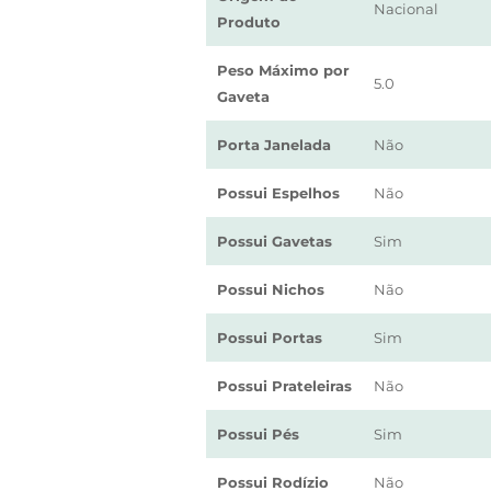
Nacional
Produto
Peso Máximo por
5.0
Gaveta
Porta Janelada
Não
Possui Espelhos
Não
Possui Gavetas
Sim
Possui Nichos
Não
Possui Portas
Sim
Possui Prateleiras
Não
Possui Pés
Sim
Possui Rodízio
Não