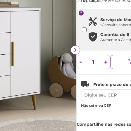
Ou
R$
506
,
38
em até
10
X
R$
5
Serviço de M
*Consulte cobert
Garantia de
6
Aumente a Garan
Não sei meu CEP