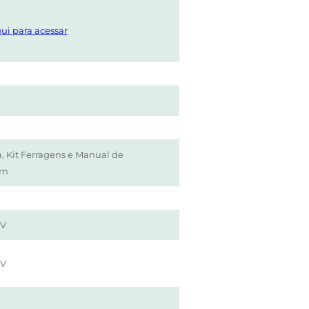
ui para acessar
, Kit Ferragens e Manual de
em
UV
UV