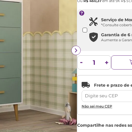
Ou
R$
460
,
37
em até
9
X
R$
51
,
Serviço de M
*Consulte cobert
Garantia de
6
Aumente a Garan
Não sei meu CEP