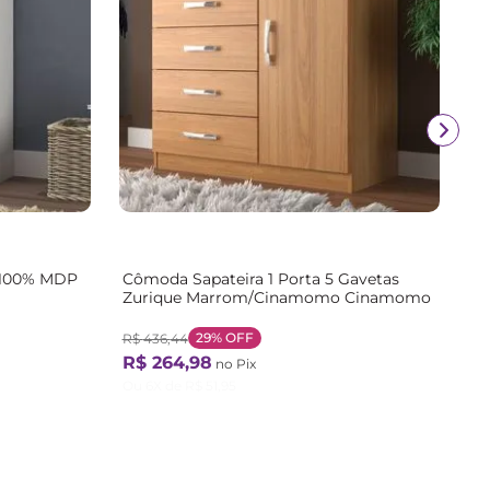
 100% MDP
Cômoda Sapateira 1 Porta 5 Gavetas
Zurique Marrom/Cinamomo Cinamomo
29%
OFF
R$
436
,
44
R$
264
,
98
no Pix
Ou
6
X de
R$
51
,
95