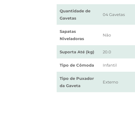
Quantidade de
04 Gavetas
Gavetas
Sapatas
Não
Niveladoras
Suporta Até (kg)
20.0
Tipo de Cômoda
Infantil
Tipo de Puxador
Externo
da Gaveta