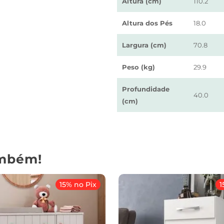
Altura (cm)
110.2
Altura dos Pés
18.0
Largura (cm)
70.8
Peso (kg)
29.9
Profundidade
40.0
(cm)
mbém!
15% no Pix
1