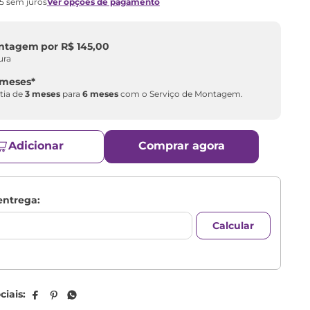
15
sem juros
Ver opções de pagamento
ontagem
por
R$
145
,
00
ura
 meses
*
tia de
3 meses
para
6 meses
com o Serviço de Montagem.
Adicionar
Comprar agora