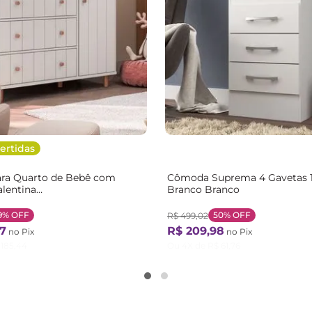
ertidas
ra Quarto de Bebê com
Cômoda Suprema 4 Gavetas
alentina
Branco Branco
/Jequitibá Branco Soft /
9%
OFF
50%
OFF
R$
499
,
02
7
R$
209
,
98
no Pix
no Pix
185
,
44
Ou
4
X de
R$
61
,
76