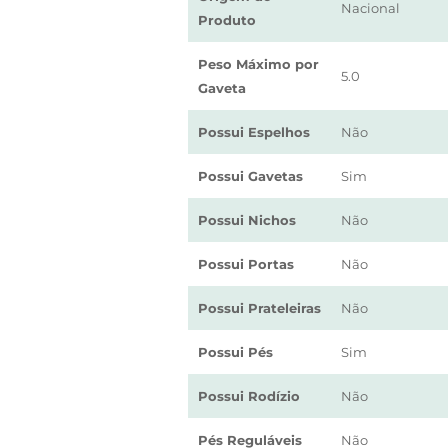
Nacional
Produto
Peso Máximo por
5.0
Gaveta
Possui Espelhos
Não
Possui Gavetas
Sim
Possui Nichos
Não
Possui Portas
Não
Possui Prateleiras
Não
Possui Pés
Sim
Possui Rodízio
Não
Pés Reguláveis
Não