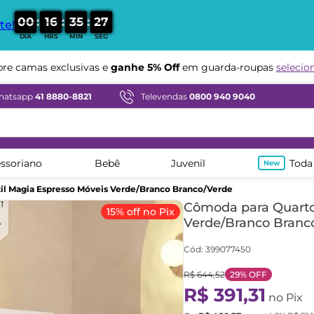
:
:
:
0
0
1
6
3
5
2
6
te!
DIA
HRS
MIN
SEG
Compre em ate
12x sem juros
hatsapp
41 8880-8821
Televendas
0800 940 9040
ssoriano
Bebê
Juvenil
Toda
il Magia Espresso Móveis Verde/Branco Branco/Verde
Cômoda para Quarto 
15% off no Pix
Verde/Branco Branc
Cód
:
399077450
R$
644
,
52
29%
OFF
R$
391
,
31
no Pix