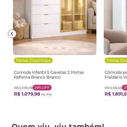
Férias Divertidas
Férias Div
Comoda Infantil 5 Gavetas 2 Portas
Cômoda pa
Reflecta Branco Branco
Fraldário V
Branco/Soft
Jequitibá
29%
OFF
2
R$
1
.
778
,
78
R$
3
.
115
,
53
R$
1
.
079
,
98
R$
1
.
891
,
5
no Pix
Ou
12
X de
R$
105
,
88
Ou
12
X de
R$
Quem viu, viu também!