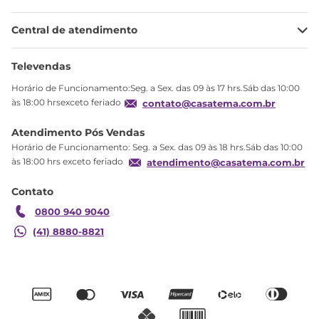
Minha Conta
Central de atendimento
Meus pedidos
Ajuda
Sobre Nós
Televendas
Política de privacidade
Horário de Funcionamento:Seg. a Sex. das 09 às 17 hrs.Sáb das 10:00
Produtos Estoque
às 18:00 hrsexceto feriado
contato@casatema.com.br
Segurança
Atendimento Pós Vendas
Troca
Horário de Funcionamento: Seg. a Sex. das 09 às 18 hrs.Sáb das 10:00
Formas de Pagamento
às 18:00 hrs exceto feriado
atendimento@casatema.com.br
Blog CASATEMA
Contato
Garantia
0800 940 9040
(41) 8880-8821