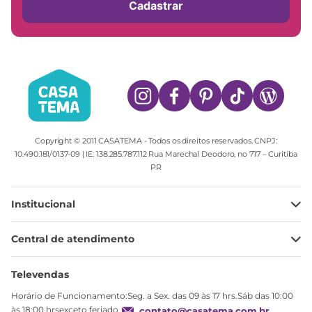
Cadastrar
Copyright © 2011 CASATEMA - Todos os direitos reservados. CNPJ:
10.490.181/0137-09 | IE: 138.285.787.112 Rua Marechal Deodoro, no 717 – Curitiba
PR
Institucional
Minha Conta
Central de atendimento
Meus pedidos
Ajuda
Sobre Nós
Televendas
Política de privacidade
Horário de Funcionamento:Seg. a Sex. das 09 às 17 hrs.Sáb das 10:00
Produtos Estoque
às 18:00 hrsexceto feriado
contato@casatema.com.br