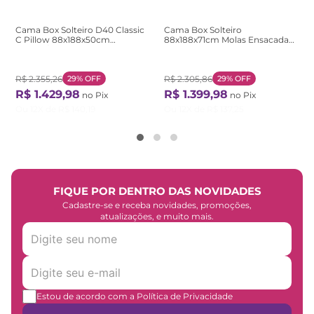
Cama Box Solteiro D40 Classic
Cama Box Solteiro
C Pillow 88x188x50cm
88x188x71cm Molas Ensacadas
Branco/Cinza Montreal
Pictor Montreal Marrom/Bege
Branco/Cinza
Bege/Marrom
R$
2
.
355
,
26
29%
OFF
R$
2
.
305
,
86
29%
OFF
R$
1
.
429
,
98
R$
1
.
399
,
98
no Pix
no Pix
Ou
12
X de
R$
140
,
19
Ou
12
X de
R$
137
,
25
FIQUE POR DENTRO DAS NOVIDADES
Cadastre-se e receba novidades, promoções,
atualizações, e muito mais.
Estou de acordo com a Política de Privacidade