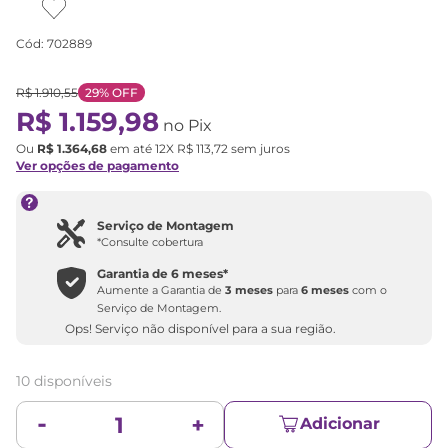
Cód
:
702889
R$
1
.
910
,
55
29%
OFF
R$
1
.
159
,
98
no Pix
Ou
R$
1
.
364
,
68
em até
12
X
R$
113
,
72
sem juros
Ver opções de pagamento
Serviço de Montagem
*Consulte cobertura
Garantia de
6 meses
*
Aumente a Garantia de
3 meses
para
6 meses
com o
Serviço de Montagem.
Ops! Serviço não disponível para a sua região.
10 disponíveis
Adicionar