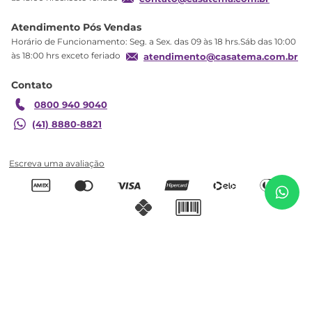
Segurança
Atendimento Pós Vendas
Troca
Horário de Funcionamento: Seg. a Sex. das 09 às 18 hrs.Sáb das 10:00
Formas de Pagamento
às 18:00 hrs exceto feriado
atendimento@casatema.com.br
Blog CASATEMA
Contato
Garantia
0800 940 9040
(41) 8880-8821
R$
1
.
910
,
55
Cama Box Colchão Solteiro Molas Ensacadas
R$
1
.
159
,
98
88x188x26cm Ness Marrom Herval Marrom
Adicionar ao carrinho