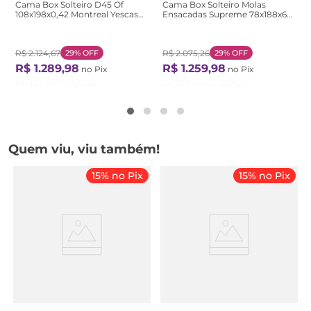
Cama Box Solteiro D45 Of
Cama Box Solteiro Molas
108x198x0,42 Montreal Yescasa
Ensacadas Supreme 78x188x60
Branco/Cinza Cinza/Branco
Montreal Tecido poliéster
Dourado, Jacquard Tipo Malha
Dourado
R$
2
.
124
,
67
29%
OFF
R$
2
.
075
,
26
29%
OFF
R$
1
.
289
,
98
R$
1
.
259
,
98
no Pix
no Pix
Ou
12
X de
R$
126
,
46
Ou
12
X de
R$
123
,
52
Quem viu, viu também!
15% no Pix
15% no Pix