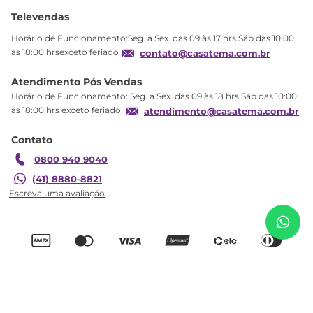
Ajuda
Sobre Nós
Televendas
Política de privacidade
Horário de Funcionamento:Seg. a Sex. das 09 às 17 hrs.Sáb das 10:00
Produtos Estoque
às 18:00 hrsexceto feriado
contato@casatema.com.br
Segurança
Atendimento Pós Vendas
Troca
Horário de Funcionamento: Seg. a Sex. das 09 às 18 hrs.Sáb das 10:00
Formas de Pagamento
às 18:00 hrs exceto feriado
atendimento@casatema.com.br
Blog CASATEMA
Contato
Garantia
0800 940 9040
R$
856
,
44
Conjunto Infantil com 1 Mesa de Desenho 1 Cadeira
(41) 8880-8821
R$
611
,
74
Regulável Branco/Nature
Adicionar ao carrinho