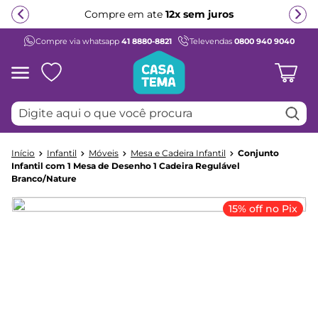
Compre em ate
12x sem juros
Compre via whatsapp
41 8880-8821
Televendas
0800 940 9040
Termos mais buscados
1
º
beliche
2
º
guarda roupa
Digite aqui o que você procura
3
º
bicama
4
º
aria
Infantil
Móveis
Mesa e Cadeira Infantil
Conjunto
5
º
escrivaninha
Infantil com 1 Mesa de Desenho 1 Cadeira Regulável
Branco/Nature
6
º
treliche
7
º
cama infantil
15% off no Pix
8
º
petit
9
º
cômoda
10
º
berço