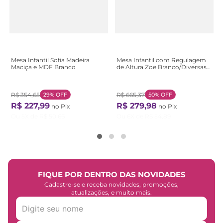
Mesa Infantil Sofia Madeira
Mesa Infantil com Regulagem
Maciça e MDF Branco
de Altura Zoe Branco/Diversas
Cores
R$
354
,
65
29%
OFF
R$
665
,
37
50%
OFF
R$
227
,
99
R$
279
,
98
no Pix
no Pix
Ou
5
X de
R$
50
,
66
Ou
6
X de
R$
54
,
89
FIQUE POR DENTRO DAS NOVIDADES
Cadastre-se e receba novidades, promoções,
atualizações, e muito mais.