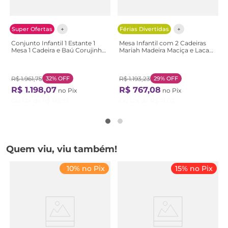
Super Ofertas
Férias Divertidas
Conjunto Infantil 1 Estante 1
Mesa Infantil com 2 Cadeiras
Mesa 1 Cadeira e Baú Corujinha
Mariah Madeira Maciça e Laca
Casatema Branco/Marrom
Casatema Branco/Rosa
Branco/Natural
Branco/Rosa
R$
1
.
961
,
75
32%
OFF
R$
1
.
193
,
23
29%
OFF
R$
1
.
198
,
07
R$
767
,
08
no Pix
no Pix
Ou
12
X de
R$
110
,
93
Ou
12
X de
R$
71
,
02
Quem viu, viu também!
10% no Pix
15% no Pix