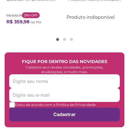
MDP Branco Branco
Natural
R$
592
,
91
29%
OFF
Produto indisponível
R$
359
,
98
no Pix
Ou
8
X de
R$
52
,
93
FIQUE POR DENTRO DAS NOVIDADES
Cadastre-se e receba novidades, promoções,
atualizações, e muito mais.
Estou de acordo com a Política de Privacidade
Cadastrar