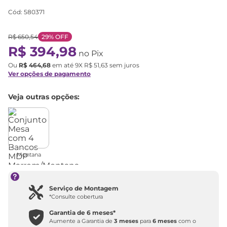
Cód
:
580371
R$
650
,
54
29%
OFF
R$
394
,
98
no Pix
Ou
R$
464
,
68
em até
9
X
R$
51
,
63
sem juros
Ver opções de pagamento
Veja outras opções:
Montana
Serviço de Montagem
*Consulte cobertura
Garantia de
6 meses
*
Aumente a Garantia de
3 meses
para
6 meses
com o