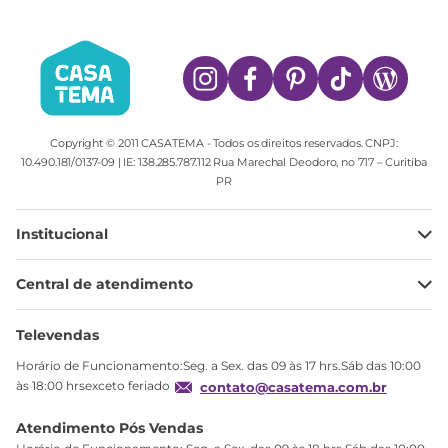
Copyright © 2011 CASATEMA - Todos os direitos reservados. CNPJ:
10.490.181/0137-09 | IE: 138.285.787.112 Rua Marechal Deodoro, no 717 – Curitiba
PR
Institucional
Minha Conta
Central de atendimento
Meus pedidos
Ajuda
Sobre Nós
Televendas
Política de privacidade
Horário de Funcionamento:Seg. a Sex. das 09 às 17 hrs.Sáb das 10:00
Produtos Estoque
às 18:00 hrsexceto feriado
contato@casatema.com.br
Segurança
Atendimento Pós Vendas
Troca