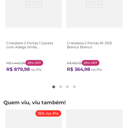
Cristaleira 2 Portas 1 Gaveta
Cristaleira 2 Portas Rt 3105
com Adega Smile
Branco Branco
Branco/Creme/Carvalho
Creme/Carvalho
R$
1
.
449
,
38
29%
OFF
R$
601
,
15
29%
OFF
R$
879
,
98
R$
364
,
98
no Pix
no Pix
Ou
12
X de
R$
86
,
27
Ou
8
X de
R$
53
,
67
Quem viu, viu também!
15% no Pix