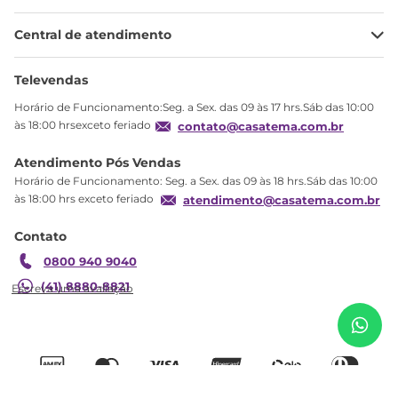
Minha Conta
Central de atendimento
Meus pedidos
Ajuda
Sobre Nós
Televendas
Política de privacidade
Horário de Funcionamento:Seg. a Sex. das 09 às 17 hrs.Sáb das 10:00
Produtos Estoque
às 18:00 hrsexceto feriado
contato@casatema.com.br
Segurança
Atendimento Pós Vendas
Troca
Horário de Funcionamento: Seg. a Sex. das 09 às 18 hrs.Sáb das 10:00
Formas de Pagamento
às 18:00 hrs exceto feriado
atendimento@casatema.com.br
Blog CASATEMA
Contato
Garantia
0800 940 9040
R$
708
,
20
Cristaleira Baixa 2 Portas 1 Gaveta MDP Retrô
R$
429
,
98
Rústico 70cm Marrom Rústico
(41) 8880-8821
Adicionar ao carrinho