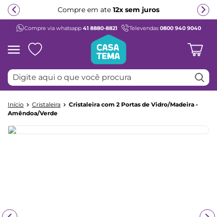
Compre em ate
12x sem juros
Compre via whatsapp
41 8880-8821
Televendas
0800 940 9040
Termos mais buscados
1
º
beliche
2
º
guarda roupa
Digite aqui o que você procura
3
º
bicama
4
º
aria
Cristaleira
Cristaleira com 2 Portas de Vidro/Madeira -
5
º
escrivaninha
Amêndoa/Verde
6
º
treliche
7
º
cama infantil
8
º
petit
9
º
cômoda
10
º
berço