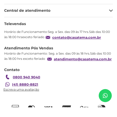
Minha Conta
Central de atendimento
Meus pedidos
Ajuda
Sobre Nós
Televendas
Política de privacidade
Horário de Funcionamento:Seg. a Sex. das 09 às 17 hrs.Sáb das 10:00
Produtos Estoque
às 18:00 hrsexceto feriado
contato@casatema.com.br
Segurança
Atendimento Pós Vendas
Troca
Horário de Funcionamento: Seg. a Sex. das 09 às 18 hrs.Sáb das 10:00
Formas de Pagamento
às 18:00 hrs exceto feriado
atendimento@casatema.com.br
Blog CASATEMA
Contato
Garantia
0800 940 9040
(41) 8880-8821