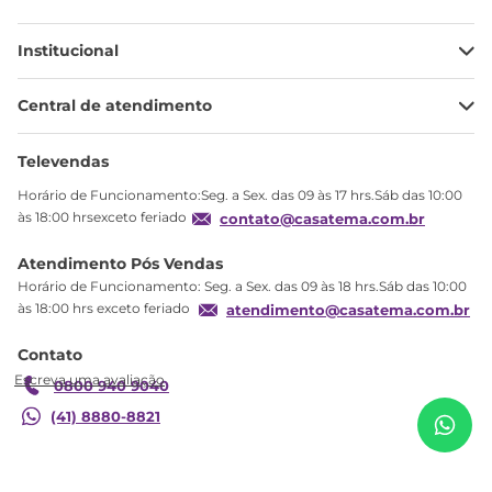
Institucional
Minha Conta
Central de atendimento
Meus pedidos
Ajuda
Sobre Nós
Televendas
Política de privacidade
Horário de Funcionamento:Seg. a Sex. das 09 às 17 hrs.Sáb das 10:00
Produtos Estoque
às 18:00 hrsexceto feriado
contato@casatema.com.br
Segurança
Atendimento Pós Vendas
Troca
Horário de Funcionamento: Seg. a Sex. das 09 às 18 hrs.Sáb das 10:00
Formas de Pagamento
às 18:00 hrs exceto feriado
atendimento@casatema.com.br
Blog CASATEMA
R$
592
,
91
Contato
Escrivaninha Mesa Escritório Osaka 3 Gavetas
Garantia
R$
359
,
98
90cm Branca Branca
0800 940 9040
(41) 8880-8821
Adicionar ao carrinho