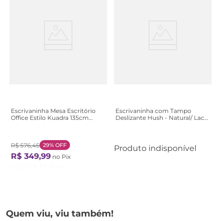
Escrivaninha Mesa Escritório
Escrivaninha com Tampo
Office Estilo Kuadra 135cm
Deslizante Hush - Natural/ Laca
Industrial Snow Bege Snow
Azul
R$
576
,
45
29%
OFF
Produto indisponível
R$
349
,
99
no Pix
Ou
8
X de
R$
51
,
46
Quem viu, viu também!