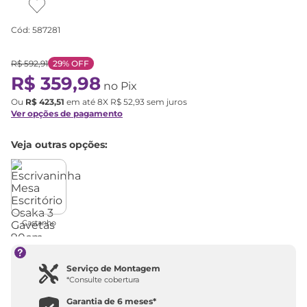
Cód
:
587281
R$
592
,
91
29%
OFF
R$
359
,
98
no Pix
Ou
R$
423
,
51
em até
8
X
R$
52
,
93
sem juros
Ver opções de pagamento
Veja outras opções:
Castanho
Serviço de Montagem
*Consulte cobertura
Garantia de
6 meses
*