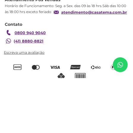
Troca
Horário de Funcionamento: Seg. a Sex. das 09 às 18 hrs.Sáb das 10:00
Formas de Pagamento
às 18:00 hrs exceto feriado
atendimento@casatema.com.br
Blog CASATEMA
Contato
Garantia
0800 940 9040
(41) 8880-8821
R$
988
,
20
Escrivaninha para Escritório com Luz Neon 1
R$
599
,
98
Gaveta 73cm Branco Branco
Adicionar ao carrinho