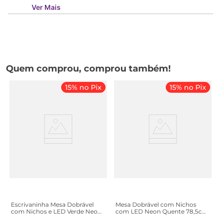
Ver Mais
Quem comprou, comprou também!
15% no Pix
15% no Pix
Escrivaninha Mesa Dobrável
Mesa Dobrável com Nichos
com Nichos e LED Verde Neon
com LED Neon Quente 78,5cm
78,5cm Branco Branco
Branco Branco