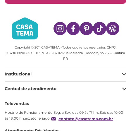
Copyright © 2011 CASATEMA - Todos os direitos reservados. CNPJ:
10.490.181/0137-09 | IE: 138.285.787.112 Rua Marechal Deodoro, no 717 – Curitiba
PR
Institucional
Minha Conta
Central de atendimento
Meus pedidos
Ajuda
Sobre Nós
Televendas
Política de privacidade
Horário de Funcionamento:Seg. a Sex. das 09 às 17 hrs.Sáb das 10:00
Produtos Estoque
às 18:00 hrsexceto feriado
contato@casatema.com.br
Segurança
Atendimento Pós Vendas