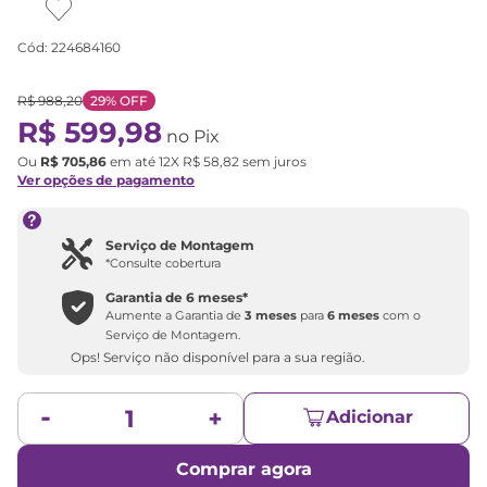
Cód
:
224684160
R$
988
,
20
29%
OFF
R$
599
,
98
no Pix
Ou
R$
705
,
86
em até
12
X
R$
58
,
82
sem juros
Ver opções de pagamento
Serviço de Montagem
*Consulte cobertura
Garantia de
6 meses
*
Aumente a Garantia de
3 meses
para
6 meses
com o
Serviço de Montagem.
Ops! Serviço não disponível para a sua região.
Adicionar
Comprar agora