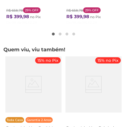
R$
658
,
78
29%
OFF
R$
658
,
78
29%
OFF
R$
399
,
98
R$
399
,
98
no Pix
no Pix
Ou
9
X de
R$
52
,
28
Ou
9
X de
R$
52
,
28
Quem viu, viu também!
15% no Pix
15% no Pix
Toda Casa
Garantia 2 Anos