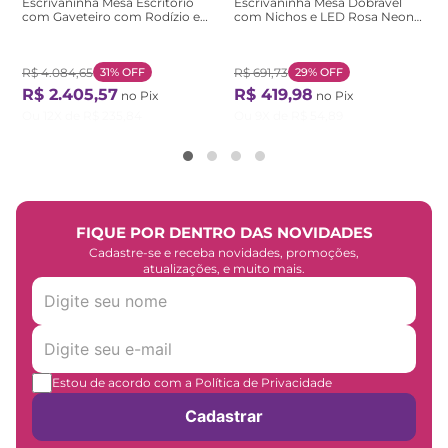
Escrivaninha Mesa Escritório
Escrivaninha Mesa Dobrável
com Gaveteiro com Rodízio e
com Nichos e LED Rosa Neon
Prateleiras Ficus 135cm
78,5cm Branco Branco
CabeCasa MadeiraOriginals
Rovere Marrom Rovere
R$
4
.
084
,
65
31%
OFF
R$
691
,
73
29%
OFF
R$
2
.
405
,
57
R$
419
,
98
no Pix
no Pix
Ou
12
X de
R$
235
,
84
Ou
9
X de
R$
54
,
89
FIQUE POR DENTRO DAS NOVIDADES
Cadastre-se e receba novidades, promoções,
atualizações, e muito mais.
Estou de acordo com a Política de Privacidade
Cadastrar