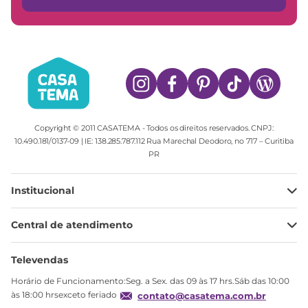
Copyright © 2011 CASATEMA - Todos os direitos reservados. CNPJ:
10.490.181/0137-09 | IE: 138.285.787.112 Rua Marechal Deodoro, no 717 – Curitiba
PR
Institucional
Minha Conta
Central de atendimento
Meus pedidos
Ajuda
Sobre Nós
Televendas
Política de privacidade
Horário de Funcionamento:Seg. a Sex. das 09 às 17 hrs.Sáb das 10:00
Produtos Estoque
às 18:00 hrsexceto feriado
contato@casatema.com.br
Segurança