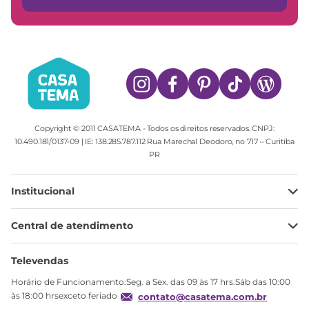
Copyright © 2011 CASATEMA - Todos os direitos reservados. CNPJ:
10.490.181/0137-09 | IE: 138.285.787.112 Rua Marechal Deodoro, no 717 – Curitiba
PR
Institucional
Minha Conta
Central de atendimento
Meus pedidos
Ajuda
Sobre Nós
Televendas
Política de privacidade
Horário de Funcionamento:Seg. a Sex. das 09 às 17 hrs.Sáb das 10:00
Produtos Estoque
às 18:00 hrsexceto feriado
contato@casatema.com.br
Segurança