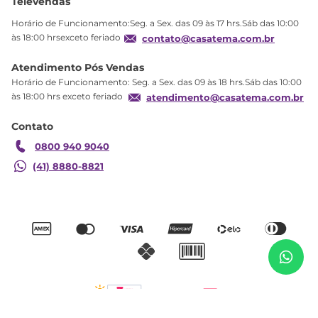
Televendas
Política de privacidade
Horário de Funcionamento:Seg. a Sex. das 09 às 17 hrs.Sáb das 10:00
Produtos Estoque
às 18:00 hrsexceto feriado
contato@casatema.com.br
Segurança
Atendimento Pós Vendas
Troca
Horário de Funcionamento: Seg. a Sex. das 09 às 18 hrs.Sáb das 10:00
Formas de Pagamento
às 18:00 hrs exceto feriado
atendimento@casatema.com.br
Blog CASATEMA
Contato
Garantia
0800 940 9040
(41) 8880-8821