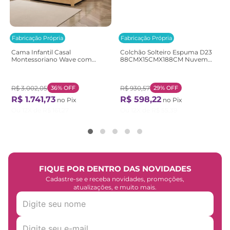
Fabricação Própria
Fabricação Própria
Cama Infantil Casal
Colchão Solteiro Espuma D23
Montessoriano Wave com
88CMX15CMX188CM Nuvem
Rattan Casatema
Casatema Branco Branco
Bege/Marrom/Branco
Natural/Branco
R$
3
.
002
,
05
36%
OFF
R$
930
,
57
29%
OFF
R$
1
.
741
,
73
R$
598
,
22
no Pix
no Pix
Ou
12
X de
R$
161
,
27
Ou
12
X de
R$
55
,
39
FIQUE POR DENTRO DAS NOVIDADES
Cadastre-se e receba novidades, promoções,
atualizações, e muito mais.