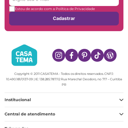
Estou de acordo com a Política de Privacidade
Cadastrar
Copyright © 2011 CASATEMA - Todos os direitos reservados. CNPJ:
10.490.181/0137-09 | IE: 138.285.787.112 Rua Marechal Deodoro, no 717 – Curitiba
PR
Institucional
Minha Conta
Central de atendimento
Meus pedidos
Ajuda
Sobre Nós