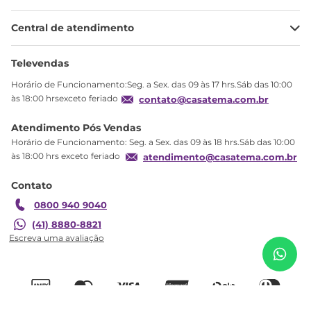
Minha Conta
Central de atendimento
Meus pedidos
Ajuda
Sobre Nós
Televendas
Política de privacidade
Horário de Funcionamento:Seg. a Sex. das 09 às 17 hrs.Sáb das 10:00
Produtos Estoque
às 18:00 hrsexceto feriado
contato@casatema.com.br
Segurança
Atendimento Pós Vendas
Troca
Horário de Funcionamento: Seg. a Sex. das 09 às 18 hrs.Sáb das 10:00
Formas de Pagamento
às 18:00 hrs exceto feriado
atendimento@casatema.com.br
Blog CASATEMA
Contato
Garantia
0800 940 9040
(41) 8880-8821