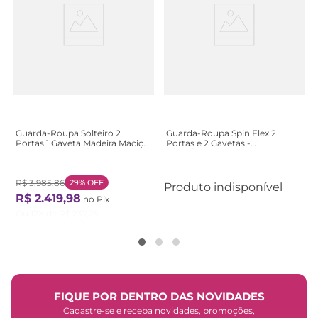
Guarda-Roupa Solteiro 2
Guarda-Roupa Spin Flex 2
Portas 1 Gaveta Madeira Maciça
Portas e 2 Gavetas -
Madma Marrom/Garapa Garapa
Preto/Carvalho
R$
3
.
985
,
86
29%
OFF
Produto indisponível
R$
2
.
419
,
98
no Pix
Ou
12
X de
R$
237
,
25
FIQUE POR DENTRO DAS NOVIDADES
Cadastre-se e receba novidades, promoções,