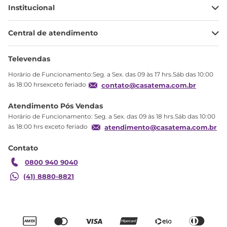
Institucional
Minha Conta
Central de atendimento
Meus pedidos
Ajuda
Sobre Nós
Televendas
Política de privacidade
Horário de Funcionamento:Seg. a Sex. das 09 às 17 hrs.Sáb das 10:00
Produtos Estoque
às 18:00 hrsexceto feriado
contato@casatema.com.br
Segurança
Atendimento Pós Vendas
Troca
Horário de Funcionamento: Seg. a Sex. das 09 às 18 hrs.Sáb das 10:00
Formas de Pagamento
às 18:00 hrs exceto feriado
atendimento@casatema.com.br
Blog CASATEMA
Contato
Garantia
0800 940 9040
(41) 8880-8821