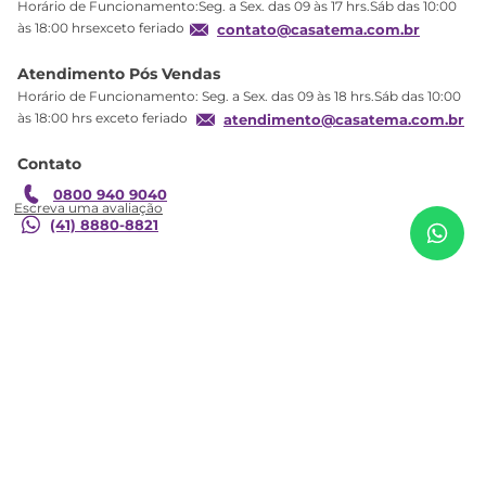
Horário de Funcionamento:Seg. a Sex. das 09 às 17 hrs.Sáb das 10:00
Produtos Estoque
às 18:00 hrsexceto feriado
contato@casatema.com.br
Segurança
Atendimento Pós Vendas
Troca
Horário de Funcionamento: Seg. a Sex. das 09 às 18 hrs.Sáb das 10:00
Formas de Pagamento
às 18:00 hrs exceto feriado
atendimento@casatema.com.br
Blog CASATEMA
Contato
Garantia
0800 940 9040
(41) 8880-8821