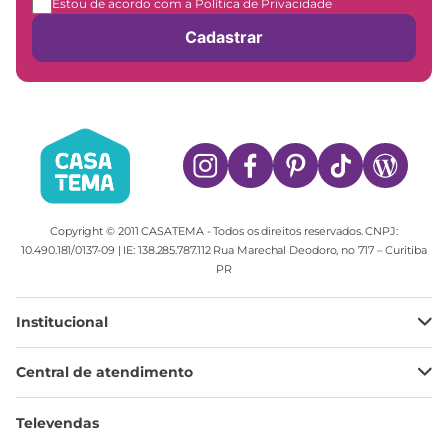
Estou de acordo com a Política de Privacidade
Cadastrar
Copyright © 2011 CASATEMA - Todos os direitos reservados. CNPJ:
10.490.181/0137-09 | IE: 138.285.787.112 Rua Marechal Deodoro, no 717 – Curitiba
PR
Institucional
Minha Conta
Central de atendimento
Meus pedidos
Ajuda
Sobre Nós
Televendas
Política de privacidade