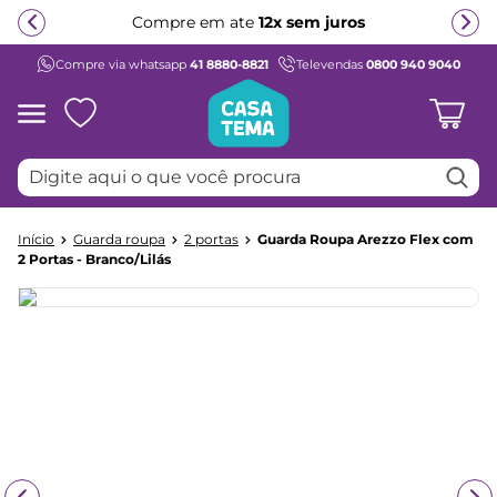
Compre em ate
12x sem juros
Compre via whatsapp
41 8880-8821
Televendas
0800 940 9040
Termos mais buscados
1
º
beliche
2
º
guarda roupa
Digite aqui o que você procura
3
º
bicama
4
º
aria
Guarda roupa
2 portas
Guarda Roupa Arezzo Flex com
5
º
escrivaninha
2 Portas - Branco/Lilás
6
º
treliche
7
º
cama infantil
8
º
petit
9
º
cômoda
10
º
berço