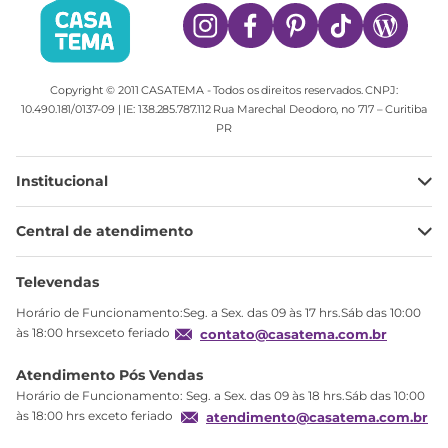
Copyright © 2011 CASATEMA - Todos os direitos reservados. CNPJ:
10.490.181/0137-09 | IE: 138.285.787.112 Rua Marechal Deodoro, no 717 – Curitiba
PR
Institucional
Minha Conta
Central de atendimento
Meus pedidos
Ajuda
Sobre Nós
Televendas
Política de privacidade
Horário de Funcionamento:Seg. a Sex. das 09 às 17 hrs.Sáb das 10:00
Produtos Estoque
às 18:00 hrsexceto feriado
contato@casatema.com.br
Segurança
Atendimento Pós Vendas
Troca
Horário de Funcionamento: Seg. a Sex. das 09 às 18 hrs.Sáb das 10:00
Formas de Pagamento
às 18:00 hrs exceto feriado
atendimento@casatema.com.br
Blog CASATEMA