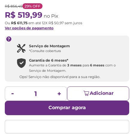
R$
856
,
45
29%
OFF
R$
519
,
99
no Pix
Ou
R$
611
,
75
em até
12
X
R$
50
,
97
sem juros
Ver opções de pagamento
Serviço de Montagem
*Consulte cobertura
Garantia de
6 meses
*
Aumente a Garantia de
3 meses
para
6 meses
com o
Serviço de Montagem.
Ops! Serviço não disponível para a sua região.
Adicionar
Comprar agora