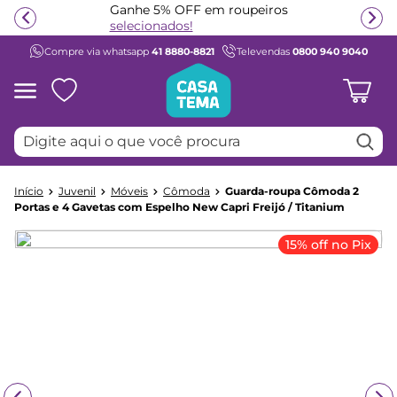
Ganhe 5% OFF em roupeiros
selecionados!
Compre via whatsapp
41 8880-8821
Televendas
0800 940 9040
Termos mais buscados
1
º
beliche
2
º
guarda roupa
Digite aqui o que você procura
3
º
bicama
4
º
aria
Juvenil
Móveis
Cômoda
Guarda-roupa Cômoda 2
5
º
escrivaninha
Portas e 4 Gavetas com Espelho New Capri Freijó / Titanium
6
º
treliche
15% off no Pix
7
º
cama infantil
8
º
petit
9
º
cômoda
10
º
berço