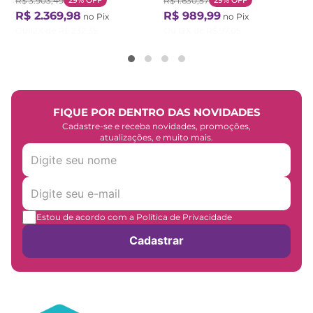
R$
3
.
903
,
49
29%
OFF
R$
1
.
630
,
57
29%
OFF
R$
2
.
369
,
98
R$
989
,
99
no Pix
no Pix
Ou
12
X de
R$
232
,
35
Ou
12
X de
R$
97
,
05
FIQUE POR DENTRO DAS NOVIDADES
Cadastre-se e receba novidades, promoções,
atualizações, e muito mais.
Estou de acordo com a Política de Privacidade
Cadastrar