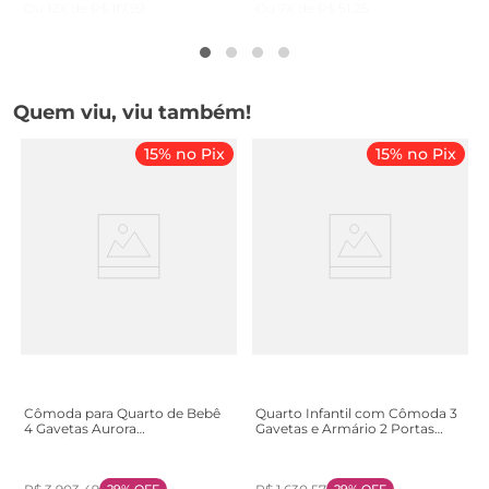
Ou
12
X de
R$
117
,
92
Ou
7
X de
R$
51
,
25
Quem viu, viu também!
15% no Pix
15% no Pix
Cômoda para Quarto de Bebê
Quarto Infantil com Cômoda 3
4 Gavetas Aurora
Gavetas e Armário 2 Portas
Bege/Areia/Jequitibá Areia
Provençais 100% MDF Infinity
/Jequitibá
Bege/Savana/Bra
Savana/Branco