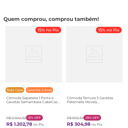
Quem comprou, comprou também!
15% no Pix
15% no Pix
Toda Casa
Garantia 2 Anos
Cômoda Sapateira 1 Porta 4
Cômoda Ternura 3 Gavetas
Gavetas Samambaia CabeCasa
Peternella Moveis
MadeiraOriginals Marrom/Freijó
Marrom/Nature Nature
Freijó
R$
2
.
042
,
32
31%
OFF
R$
502
,
32
29%
OFF
R$
1
.
202
,
78
R$
304
,
98
no Pix
no Pix