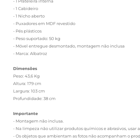
- 1 Prateleira interna
- 1 Cabideiro
- 1 Nicho aberto
- Puxadores em MDF revestido
- Pés plásticos
- Peso suportado: 50 kg
- Móvel entregue desmontado, montagem não inclusa
- Marca: Albatroz
Dimensões
Peso: 43,6 Kg
Altura: 179 cm
Largura: 103 cm
Profundidade: 38 cm
Importante
- Montagem não inclusa.
- Na limpeza não utilizar produtos químicos e abrasivos, usa
- Os objetos que ambientam as fotos não acompanham o prod