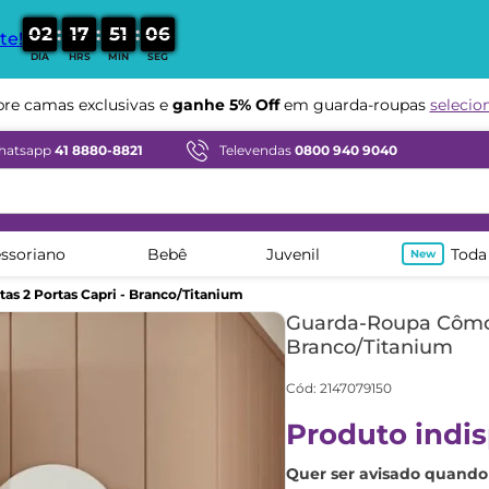
:
:
:
0
2
1
7
5
1
0
5
te!
DIA
HRS
MIN
SEG
Compre em ate
12x sem juros
hatsapp
41 8880-8821
Televendas
0800 940 9040
ssoriano
Bebê
Juvenil
Toda
s 2 Portas Capri - Branco/Titanium
Guarda-Roupa Cômod
Branco/Titanium
Cód
:
2147079150
Produto indis
Quer ser avisado quando 