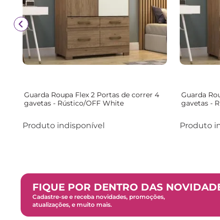
Guarda Roupa Flex 2 Portas de correr 4
Guarda Rou
gavetas - Rústico/OFF White
gavetas - R
Produto indisponível
Produto i
FIQUE POR DENTRO DAS NOVIDAD
Cadastre-se e receba novidades, promoções,
atualizações, e muito mais.