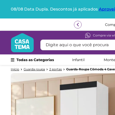
08/08 Data Dupla. Descontos já aplicados
Aprovei
Termos mais buscados
1
º
beliche
2
º
guarda roupa
Compre via w
Digite aqui o que você procura
3
º
aria
4
º
bicama
Todas as Categorias
Infantil
Monte
5
º
escrivaninha
6
º
treliche
Guarda roupa
2 portas
Guarda-Roupa Cômoda 4 Gaveta
7
º
petit
8
º
berço
9
º
cama infantil
10
º
cômoda