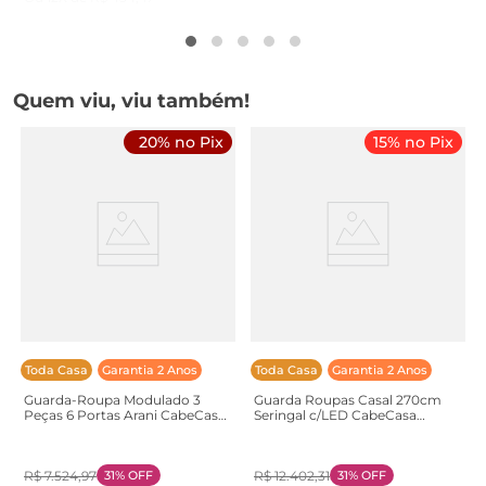
Quem viu, viu também!
20% no Pix
15% no Pix
Toda Casa
Garantia 2 Anos
Toda Casa
Garantia 2 Anos
Guarda-Roupa Modulado 3
Guarda Roupas Casal 270cm
Peças 6 Portas Arani CabeCasa
Seringal c/LED CabeCasa
MadeiraOriginals
MadeiraOriginals
Marrom/Cinamomo
Marrom/Nogal Nogal
Cinamomo
R$
7
.
524
,
97
31%
OFF
R$
12
.
402
,
31
31%
OFF