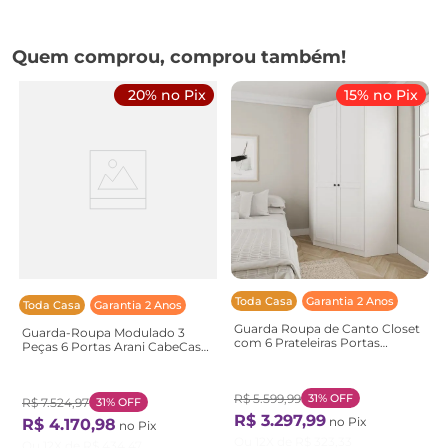
Quem comprou, comprou também!
20% no Pix
15% no Pix
Toda Casa
Garantia 2 Anos
Toda Casa
Garantia 2 Anos
Guarda Roupa de Canto Closet
Guarda-Roupa Modulado 3
com 6 Prateleiras Portas
Peças 6 Portas Arani CabeCasa
Americanas Modular Hera
MadeiraOriginals
CabeCasa MadeiraOriginals
Marrom/Cinamomo
Madeiramade Branco/Algodão
Cinamomo
Algodão
R$
5
.
599
,
99
31%
OFF
R$
7
.
524
,
97
31%
OFF
R$
3
.
297
,
99
no Pix
R$
4
.
170
,
98
no Pix
Ou
12
X de
R$
323
,
33
Ou
12
X de
R$
434
,
47