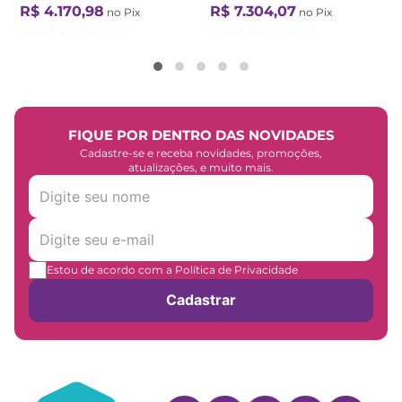
R$
4
.
170
,
98
R$
7
.
304
,
07
no Pix
no Pix
Ou
12
X de
R$
434
,
47
Ou
12
X de
R$
716
,
08
FIQUE POR DENTRO DAS NOVIDADES
Cadastre-se e receba novidades, promoções,
atualizações, e muito mais.
Estou de acordo com a Política de Privacidade
Cadastrar