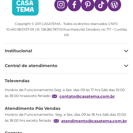
Copyright © 2011 CASATEMA - Todos os direitos reservados. CNPJ:
10.490.181/0137-09 | IE: 138.285.787.112 Rua Marechal Deodoro, no 717 – Curitiba
PR
Institucional
Minha Conta
Central de atendimento
Meus pedidos
Ajuda
Sobre Nós
Televendas
Política de privacidade
Horário de Funcionamento:Seg. a Sex. das 09 às 17 hrs.Sáb das 10:00
Produtos Estoque
às 18:00 hrsexceto feriado
contato@casatema.com.br
Segurança
Atendimento Pós Vendas
Troca
Horário de Funcionamento: Seg. a Sex. das 09 às 18 hrs.Sáb das 10:00
Formas de Pagamento
às 18:00 hrs exceto feriado
atendimento@casatema.com.br
Blog CASATEMA