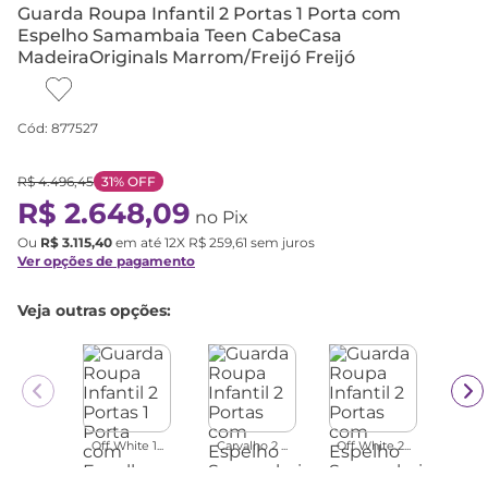
Guarda Roupa Infantil 2 Portas 1 Porta com
Espelho Samambaia Teen CabeCasa
MadeiraOriginals Marrom/Freijó Freijó
Cód
:
877527
R$
4
.
496
,
45
31%
OFF
R$
2
.
648
,
09
no Pix
Ou
R$
3
.
115
,
40
em até
12
X
R$
259
,
61
sem juros
Ver opções de pagamento
Veja outras opções:
Off White 1...
Carvalho 2 ...
Off White 2...