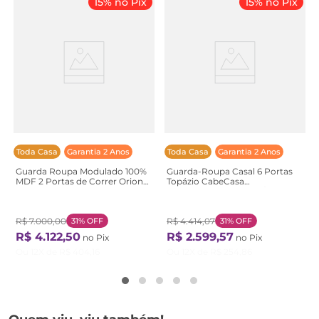
15% no Pix
15% no Pix
Toda Casa
Garantia 2 Anos
Toda Casa
Garantia 2 Anos
Guarda Roupa Modulado 100%
Guarda-Roupa Casal 6 Portas
MDF 2 Portas de Correr Orion
Topázio CabeCasa
CabeCasa MadeiraOriginals
MadeiraOriginals Bege/Algodão
Bege Aveia/Linho
Algodão
R$
7
.
000
,
00
31%
OFF
R$
4
.
414
,
07
31%
OFF
R$
4
.
122
,
50
R$
2
.
599
,
57
no Pix
no Pix
Ou
12
X de
R$
404
,
16
Ou
12
X de
R$
254
,
86