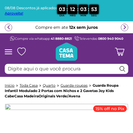
08/08 Descontos já aplicados
:
:
:
0
3
1
2
0
3
5
3
Aproveite!
DIA
HRS
MIN
SEG
Termos mais buscados
Compre em ate
12x sem juros
1
º
beliche
Compre via whatsapp
41 8880-8821
Televendas
0800 940 9040
2
º
guarda roupa
3
º
aria
4
º
bicama
Digite aqui o que você procura
5
º
escrivaninha
6
º
treliche
Toda Casa
Quarto
Guarda-roupas
Guarda Roupa
7
º
petit
Infantil Modulado 2 Portas com Nichos e 2 Gavetas Joy Kids
CabeCasa MadeiraOriginals Verde/Avena
8
º
berço
9
º
cama infantil
15% off no Pix
10
º
cômoda