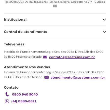
10.490.181/0137-09 | IE: 138.285.787.112 Rua Marechal Deodoro, no 717 – Curitiba
PR
Institucional
Minha Conta
Central de atendimento
Meus pedidos
Ajuda
Sobre Nós
Televendas
Política de privacidade
Horário de Funcionamento:Seg. a Sex. das 09 às 17 hrs.Sáb das 10:00
Produtos Estoque
às 18:00 hrsexceto feriado
contato@casatema.com.br
Segurança
Atendimento Pós Vendas
Troca
Horário de Funcionamento: Seg. a Sex. das 09 às 18 hrs.Sáb das 10:00
Formas de Pagamento
às 18:00 hrs exceto feriado
atendimento@casatema.com.br
Blog CASATEMA
Contato
Garantia
0800 940 9040
(41) 8880-8821
Guarda Roupa Infantil Modulado 2 Portas com
R$
2
.
915
,
28