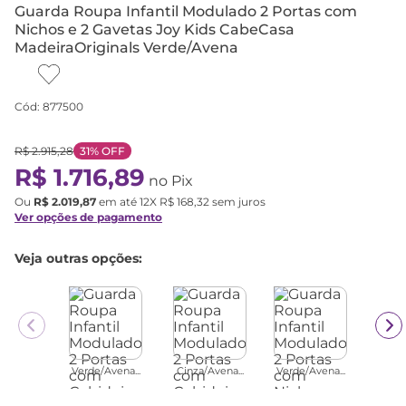
Guarda Roupa Infantil Modulado 2 Portas com
Nichos e 2 Gavetas Joy Kids CabeCasa
MadeiraOriginals Verde/Avena
Cód
:
877500
R$
2
.
915
,
28
31%
OFF
R$
1
.
716
,
89
no Pix
Ou
R$
2
.
019
,
87
em até
12
X
R$
168
,
32
sem juros
Ver opções de pagamento
Veja outras opções:
Verde/Avena...
Cinza/Avena...
Verde/Avena...