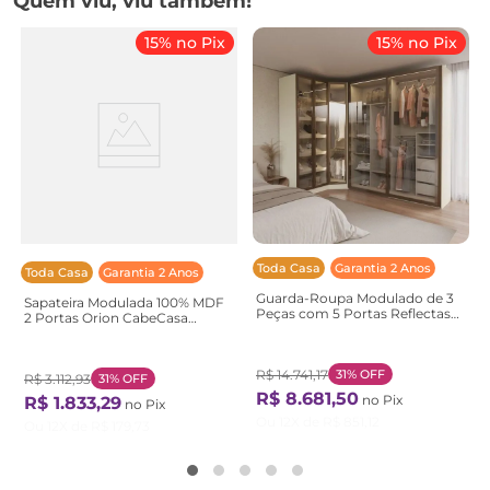
Quem viu, viu também!
15% no Pix
15% no Pix
Toda Casa
Garantia 2 Anos
Toda Casa
Garantia 2 Anos
Guarda-Roupa Modulado de 3
Sapateira Modulada 100% MDF
Peças com 5 Portas Reflectas
2 Portas Orion CabeCasa
Orion CabeCasa
MadeiraOriginals Marrom
MadeiraOriginals Bege
Mocha
Aveia/Reflecta
R$
14
.
741
,
17
31%
OFF
R$
3
.
112
,
93
31%
OFF
R$
8
.
681
,
50
no Pix
R$
1
.
833
,
29
no Pix
Ou
12
X de
R$
851
,
12
Ou
12
X de
R$
179
,
73