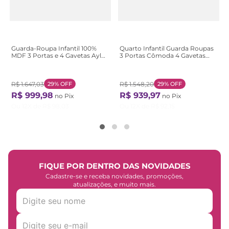
Guarda-Roupa Infantil 100%
Quarto Infantil Guarda Roupas
MDF 3 Portas e 4 Gavetas Ayla
3 Portas Cômoda 4 Gavetas
Branco Branco
Mimo 100% MDF Espresso
Móveis
Branco/Brilho/Amêndoa
R$
1
.
647
,
03
29%
OFF
Branco Brilho/Amêndoa
R$
1
.
548
,
20
29%
OFF
R$
999
,
98
R$
939
,
97
no Pix
no Pix
Ou
12
X de
R$
98
,
03
Ou
12
X de
R$
92
,
15
FIQUE POR DENTRO DAS NOVIDADES
Cadastre-se e receba novidades, promoções,
atualizações, e muito mais.