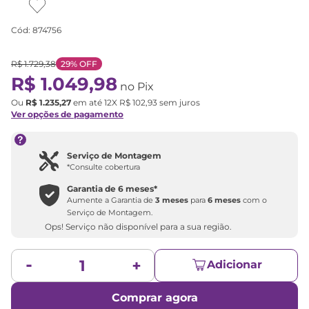
Cód
:
874756
R$
1
.
729
,
38
29%
OFF
R$
1
.
049
,
98
no Pix
Ou
R$
1
.
235
,
27
em até
12
X
R$
102
,
93
sem juros
Ver opções de pagamento
Serviço de Montagem
*Consulte cobertura
Garantia de
6 meses
*
Aumente a Garantia de
3 meses
para
6 meses
com o
Serviço de Montagem.
Ops! Serviço não disponível para a sua região.
Adicionar
Comprar agora