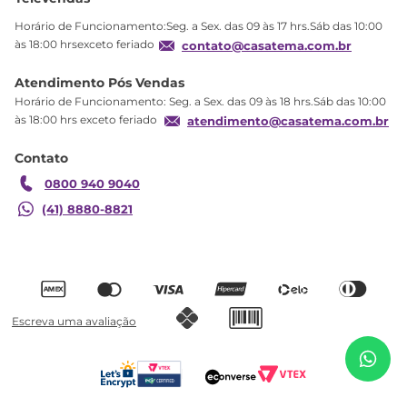
Política de privacidade
Horário de Funcionamento:Seg. a Sex. das 09 às 17 hrs.Sáb das 10:00
Produtos Estoque
às 18:00 hrsexceto feriado
contato@casatema.com.br
Segurança
Atendimento Pós Vendas
Troca
Horário de Funcionamento: Seg. a Sex. das 09 às 18 hrs.Sáb das 10:00
Formas de Pagamento
às 18:00 hrs exceto feriado
atendimento@casatema.com.br
Blog CASATEMA
Contato
Garantia
0800 940 9040
(41) 8880-8821
R$
1
.
729
,
38
Guarda Roupa Infantil Retrô 3 Portas 2 Gavetas
R$
1
.
049
,
98
Sonhare Branco Branco
Adicionar ao carrinho