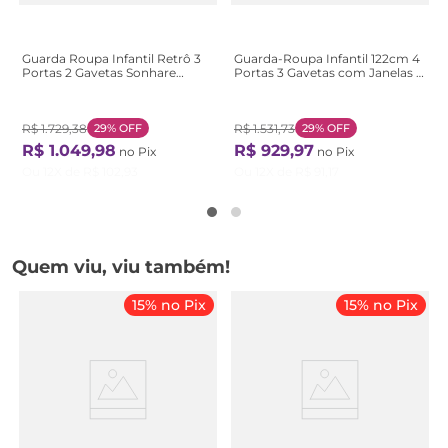
Guarda Roupa Infantil Retrô 3
Guarda-Roupa Infantil 122cm 4
Portas 2 Gavetas Sonhare
Portas 3 Gavetas com Janelas e
Branco Branco
Pés Mimo 100% MDF Espresso
Móveis Branco/Brilho Branco
Brilho
R$
1
.
729
,
38
29%
OFF
R$
1
.
531
,
73
29%
OFF
R$
1
.
049
,
98
R$
929
,
97
no Pix
no Pix
Ou
12
X de
R$
102
,
93
Ou
12
X de
R$
91
,
17
Quem viu, viu também!
15% no Pix
15% no Pix