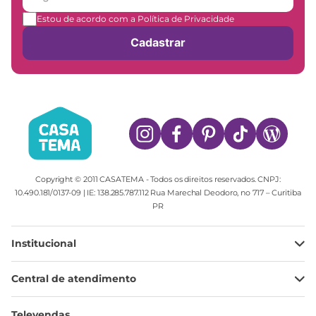
Estou de acordo com a Política de Privacidade
Cadastrar
Copyright © 2011 CASATEMA - Todos os direitos reservados. CNPJ:
10.490.181/0137-09 | IE: 138.285.787.112 Rua Marechal Deodoro, no 717 – Curitiba
PR
Institucional
Minha Conta
Central de atendimento
Meus pedidos
Ajuda
Sobre Nós
Televendas