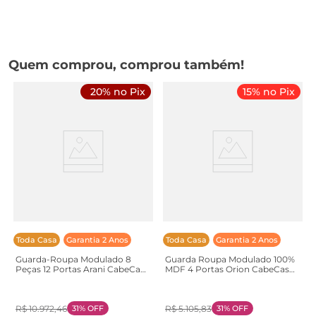
Quem comprou, comprou também!
20% no Pix
15% no Pix
Toda Casa
Garantia 2 Anos
Toda Casa
Garantia 2 Anos
Guarda-Roupa Modulado 8
Guarda Roupa Modulado 100%
Peças 12 Portas Arani CabeCasa
MDF 4 Portas Orion CabeCasa
MadeiraOriginals
MadeiraOriginals Bege/Aveia
Marrom/Cinamomo/Offwhite
Aveia
Cinamomo/Offwhite
R$
10
.
972
,
46
31%
OFF
R$
5
.
105
,
83
31%
OFF