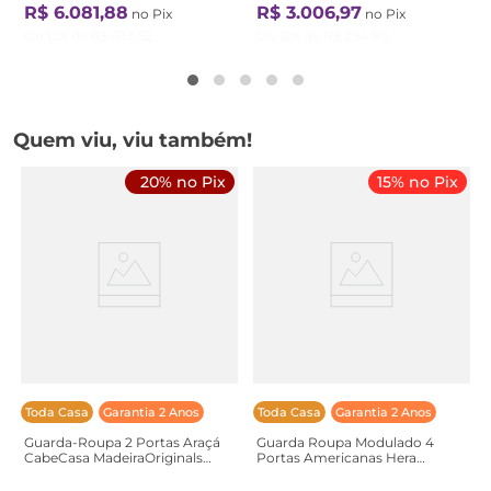
R$
6
.
081
,
88
R$
3
.
006
,
97
no Pix
no Pix
Ou
12
X de
R$
633
,
52
Ou
12
X de
R$
294
,
80
Quem viu, viu também!
20% no Pix
15% no Pix
Toda Casa
Garantia 2 Anos
Toda Casa
Garantia 2 Anos
Guarda-Roupa 2 Portas Araçá
Guarda Roupa Modulado 4
CabeCasa MadeiraOriginals
Portas Americanas Hera
Cinza/Fendi Fendi
CabeCasa MadeiraOriginals
Madeiramadeira