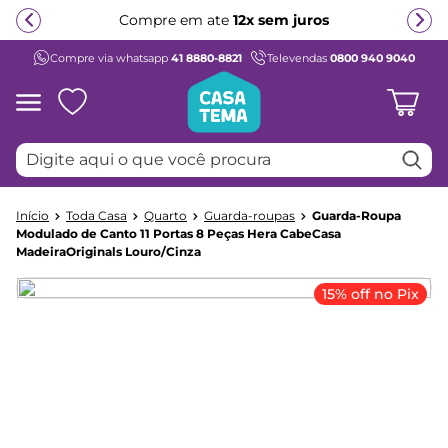
Compre em ate
12x sem juros
Compre via whatsapp
41 8880-8821
Televendas
0800 940 9040
Termos mais buscados
1
º
beliche
2
º
guarda roupa
Digite aqui o que você procura
3
º
aria
4
º
bicama
Toda Casa
Quarto
Guarda-roupas
Guarda-Roupa
5
º
escrivaninha
Modulado de Canto 11 Portas 8 Peças Hera CabeCasa
MadeiraOriginals Louro/Cinza
6
º
treliche
7
º
petit
15% off no Pix
8
º
berço
9
º
cama infantil
10
º
cômoda