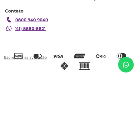
Blog CASATEMA
Contato
Garantia
0800 940 9040
(41) 8880-8821