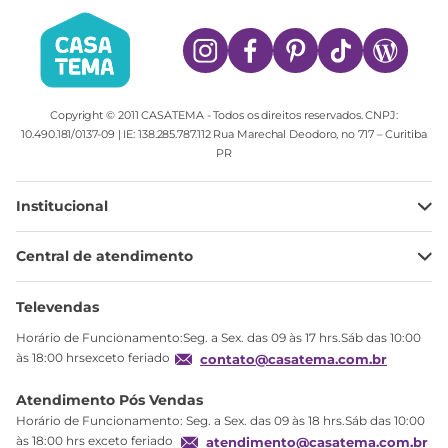
Copyright © 2011 CASATEMA - Todos os direitos reservados. CNPJ:
10.490.181/0137-09 | IE: 138.285.787.112 Rua Marechal Deodoro, no 717 – Curitiba
PR
Institucional
Minha Conta
Central de atendimento
Meus pedidos
Ajuda
Sobre Nós
Televendas
Política de privacidade
Horário de Funcionamento:Seg. a Sex. das 09 às 17 hrs.Sáb das 10:00
Produtos Estoque
às 18:00 hrsexceto feriado
contato@casatema.com.br
Segurança
Atendimento Pós Vendas
Troca
Horário de Funcionamento: Seg. a Sex. das 09 às 18 hrs.Sáb das 10:00
Formas de Pagamento
às 18:00 hrs exceto feriado
atendimento@casatema.com.br