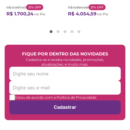
Branco/Algodão Branco Geada
R$
3
.
067
,
43
31%
OFF
R$
6
.
884
,
68
31%
OFF
R$
1
.
700
,
24
R$
4
.
054
,
59
no Pix
no Pix
Ou
12
X de
R$
177
,
10
Ou
12
X de
R$
397
,
50
FIQUE POR DENTRO DAS NOVIDADES
Cadastre-se e receba novidades, promoções,
atualizações, e muito mais.
Estou de acordo com a Política de Privacidade
Cadastrar