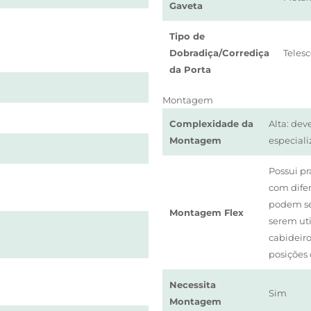
Gaveta
Tipo de
Dobradiça/Corrediça
Teles
da Porta
Montagem
Complexidade da
Alta: de
Montagem
especial
Possui pr
com difer
podem se
Montagem Flex
serem ut
cabideiro
posições 
Necessita
Sim
Montagem