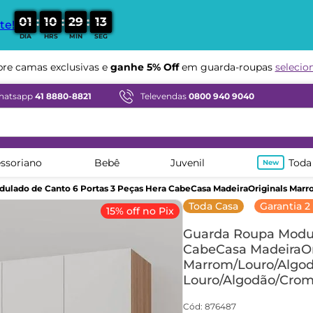
:
:
:
0
1
1
0
2
9
1
2
te!
DIA
HRS
MIN
SEG
Compre em ate
12x sem juros
hatsapp
41 8880-8821
Televendas
0800 940 9040
ssoriano
Bebê
Juvenil
Toda
dulado de Canto 6 Portas 3 Peças Hera CabeCasa MadeiraOriginals M
Toda Casa
Garantia 2
15% off no Pix
Guarda Roupa Modul
CabeCasa MadeiraOr
Marrom/Louro/Algo
Louro/Algodão/Cro
Cód
:
876487