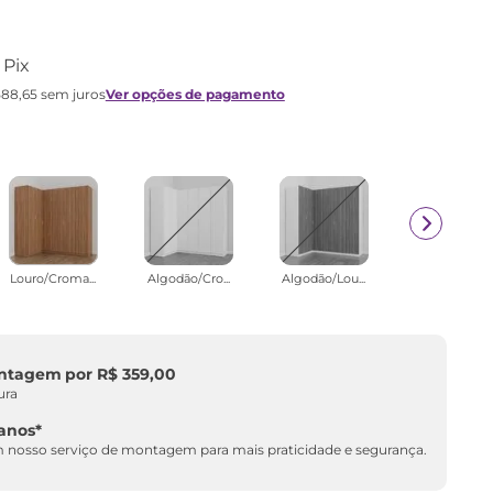
 Pix
588
,
65
sem juros
Ver opções de pagamento
Louro/Croma...
Algodão/Cro...
Algodão/Lou...
ontagem
por
R$
359
,
00
ura
 anos*
nosso serviço de montagem para mais praticidade e segurança.