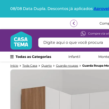
08/08 Data Dupla. Descontos já aplicados
Aprovei
Termos mais buscados
1
º
beliche
2
º
guarda roupa
Compre via w
Digite aqui o que você procura
3
º
bicama
4
º
aria
Todas as Categorias
Infantil
Monte
5
º
escrivaninha
6
º
petit
Toda Casa
Quarto
Guarda-roupas
Guarda Roupa Mo
7
º
cama infantil
8
º
treliche
9
º
berço
10
º
cama solteiro