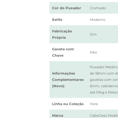
Cor do Puxador
Cromado
Estilo
Moderno
Fabricação
Sim
Própria
Gaveta com
Não
Chave
Puxador Metálic
Informações
de 18mm com do
Complementares
gavetas com cor
(Novo)
6mm, cabideiro
até 10kg e Malei
Linha ou Coleção
Hera
Marca
CabeCasa Madei