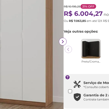
R$
10
.
195
,
25
31%
OFF
R$
6
.
004
,
27
no
Ou
R$
7
.
063
,
85
em até
12
X
R$
Veja outras opções:
Preto/Croma...
Serviço de M
*Consulte cobert
Garantia de 2
Contrate também 