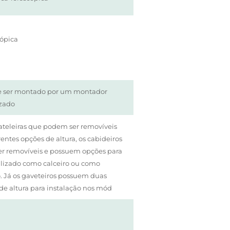
cópica
ve ser montado por um montador
izado
ateleiras que podem ser removíveis
entes opções de altura, os cabideiros
r removíveis e possuem opções para
ilizado como calceiro ou como
. Já os gaveteiros possuem duas
de altura para instalação nos mód