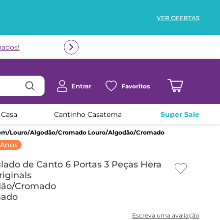
VER OFERTAS
Entrar
Favoritos
 Casa
Cantinho Casatema
Super Sale
arrom/Louro/Algodão/Cromado Louro/Algodão/Cromado
 Anos
ado de Canto 6 Portas 3 Peças Hera
iginals
dão/Cromado
mado