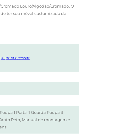
o/Cromado Louro/Algodão/Cromado. O
a de ter seu móvel customizado de
ui para acessar
Roupa 1 Porta, 1 Guarda Roupa 3
1 Canto Reto, Manual de montagem e
gens